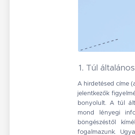
1. Túl általán
A hirdetésed címe (
jelentkezők figyelm
bonyolult. A túl á
mond lényegi info
böngészéstől kím
fogalmazunk. Ugya