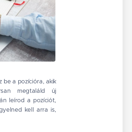
 be a pozícióra, akik
rsan megtaláld új
 leírod a pozíciót,
yelned kell arra is,