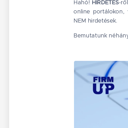
Hahó!
HIRDETÉS
-rő
online portálokon,
NEM hirdetések.
Bemutatunk néhány t