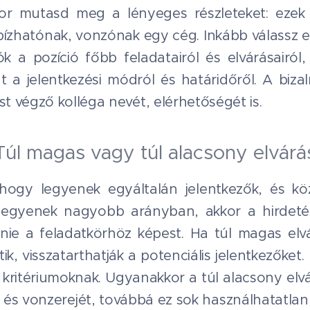
or mutasd meg a lényeges részleteket: ezek
bízhatónak, vonzónak egy cég. Inkább válassz 
k a pozíció főbb feladatairól és elvárásairól, 
int a jelentkezési módról és határidőről. A biz
 végző kolléga nevét, elérhetőségét is.
Túl magas vagy túl alacsony elvár
hogy legyenek egyáltalán jelentkezők, és kö
legyenek nagyobb arányban, akkor a hirdeté
nnie a feladatkörhöz képest. Ha túl magas el
tik, visszatarthatják a potenciális jelentkezőket
kritériumoknak. Ugyanakkor a túl alacsony elv
t és vonzerejét, továbbá ez sok használhatatlan