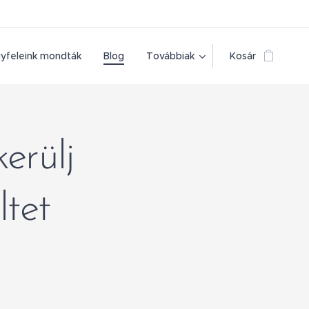
yfeleink mondták
Blog
Továbbiak
Kosár
erülj
ltet