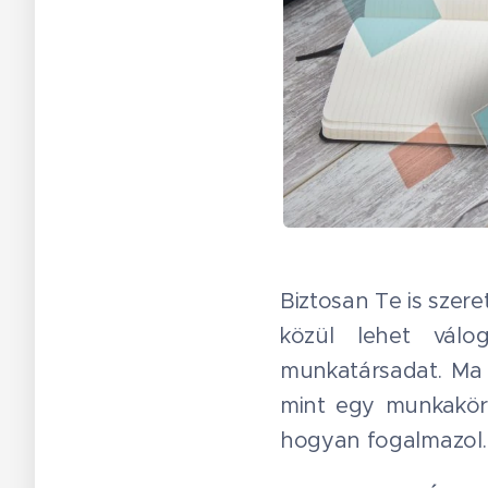
Biztosan Te is szere
közül lehet válo
munkatársadat. Ma 
mint egy munkaköri 
hogyan fogalmazol.