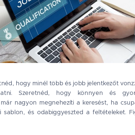
tnéd, hogy minél több és jobb jelentkezőt vonzz
gatni. Szeretnéd, hogy könnyen és gyo
már nagyon megnehezíti a keresést, ha csupán
sablon, és odabiggyeszted a feltételeket. Fig