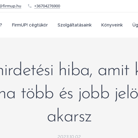
o@firmup.hu
+36704276900
?
FirmUP! cégtükör
Szolgáltatásaink
Könyveink
Üg
hirdetési hiba, amit k
 ha több és jobb jelö
akarsz
2023.10.02