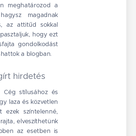
iben meghatározod a
e hagysz magadnak
, az attitűd sokkal
pasztaljuk, hogy ezt
sfajta gondolkodást
shattok a blogban.
írt hirdetés
a Cég stílusához és
Egy laza és közvetlen
 ezek színtelenné,
rajta, elveszíthetünk
ebben az esetben is