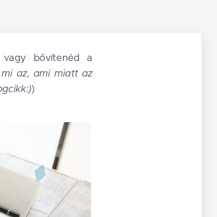
 vagy bővítenéd a
mi az, ami miatt az
gcikk:)
)