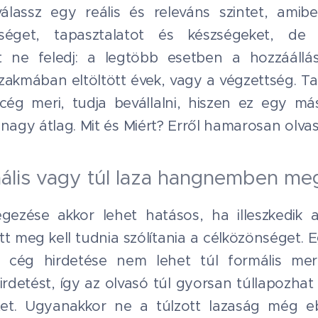
válassz egy reális és releváns szintet, am
tséget, tapasztalatot és készségeket, d
 ne feledj: a legtöbb esetben a hozzáállás
zakmában eltöltött évek, vagy a végzettség. Ta
ég meri, tudja bevállalni, hiszen ez egy má
 nagy átlag. Mit és Miért? Erről hamarosan olva
mális vagy túl laza hangnemben meg
gezése akkor lehet hatásos, ha illeszkedik 
tt meg kell tudnia szólítania a célközönséget. 
ú cég hirdetése nem lehet túl formális mert
rdetést, így az olvasó túl gyorsan túllapozhat 
löltet. Ugyanakkor ne a túlzott lazaság még 