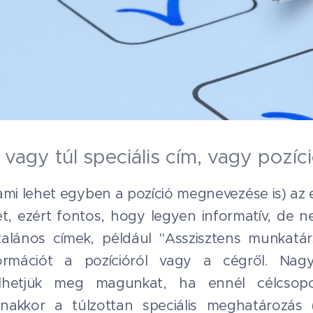
os vagy túl speciális cím, vagy poz
ami lehet egyben a pozíció megnevezése is) az 
ét, ezért fontos, hogy legyen informatív, de n
ltalános címek, például "Asszisztens munkatá
rmációt a pozícióról vagy a cégről. Nag
élhetjük meg magunkat, ha ennél célcsopo
nakkor a túlzottan speciális meghatározás (