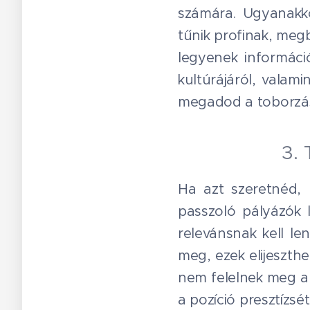
számára. Ugyanakk
tűnik profinak, meg
legyenek információ
kultúrájáról, valam
megadod a toborzást
3. 
Ha azt szeretnéd, 
passzoló pályázók 
relevánsnak kell le
meg, ezek elijeszthe
nem felelnek meg a 
a pozíció presztízsé