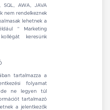
BI, SQL, AWA, JAVA
akik nem rendelkeznek
lkalmasak lehetnek a
éldául " Marketing
 kollégát keresünk
ó
mában tartalmazza a
entkezési folyamat
, de ne legyen túl
formációt tartalmazó
etnek a jelentkezők