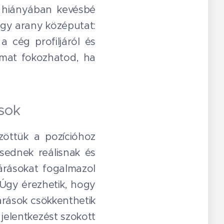
 hiányában kevésbé
egy arany középutat:
a cég profiljáról és
almat fokozhatod, ha
ások
zöttük a pozícióhoz
sednek reálisnak és
várásokat fogalmazol
. Úgy érezhetik, hogy
árások csökkenthetik
 jelentkezést szokott