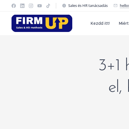
Sales és HR tanácsadás
hell
Kezdd itt!
Miért
3+1 
el,