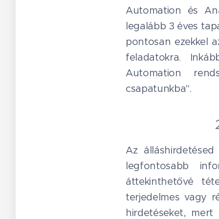
Automation és Ana
legalább 3 éves tapa
pontosan ezekkel az
feladatokra. Inká
Automation rendsz
csapatunkba".
Az álláshirdetésed
legfontosabb info
áttekinthetővé té
terjedelmes vagy ré
hirdetéseket, mert