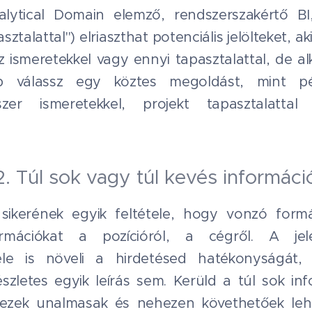
lytical Domain elemző, rendszerszakértő 
sztalattal") elriaszthat potenciális jelölteket, 
 ismeretekkel vagy ennyi tapasztalattal, de a
bb válassz egy köztes megoldást, mint p
er ismeretekkel, projekt tapasztalattal
2. Túl sok vagy túl kevés informáci
 sikerének egyik feltétele, hogy vonzó for
rmációkat a pozícióról, a cégről. A jel
tele is növeli a hirdetésed hatékonyságát
szletes egyik leírás sem. Kerüld a túl sok in
 ezek unalmasak és nehezen követhetőek leh