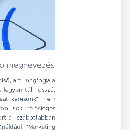
íció megnevezés
első, ami megfogja a
e legyen túl hosszú,
rsat keresünk", nem
yon sok fölösleges
rtra szabottabban
például "Marketing