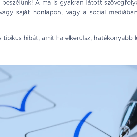
l beszélünk! A ma is gyakran látott szövegfo
 vagy saját honlapon, vagy a social mediáb
ipikus hibát, amit ha elkerülsz, hatékonyabb 