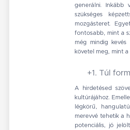
generálni. Inkább 
szükséges képzet
mozgásteret. Egyet
fontosabb, mint a s
még mindig kevés c
követel meg, mint a
+1. Túl for
A hirdetésed szöve
kultúrájához. Emelle
légkörű, hangulat
merevvé tehetik a hi
potenciális, jó je