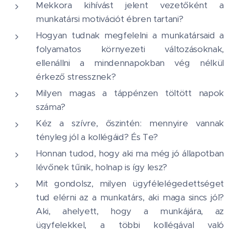
Mekkora kihívást jelent vezetőként a
munkatársi motivációt ébren tartani?
Hogyan tudnak megfelelni a munkatársaid a
folyamatos környezeti változásoknak,
ellenállni a mindennapokban vég nélkül
érkező stressznek?
Milyen magas a táppénzen töltött napok
száma?
Kéz a szívre, őszintén: mennyire vannak
tényleg jól a kollégáid? És Te?
Honnan tudod, hogy aki ma még jó állapotban
lévőnek tűnik, holnap is így lesz?
Mit gondolsz, milyen ügyfélelégedettséget
tud elérni az a munkatárs, aki maga sincs jól?
Aki, ahelyett, hogy a munkájára, az
ügyfelekkel, a többi kollégával való