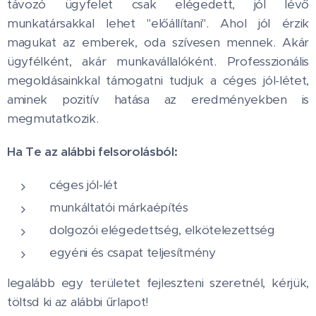
távozó ügyfelet csak elégedett, jól lévő
munkatársakkal lehet "előállítani". Ahol jól érzik
magukat az emberek, oda szívesen mennek. Akár
ügyfélként, akár munkavállalóként. Professzionális
megoldásainkkal támogatni tudjuk a céges jól-létet,
aminek pozitív hatása az eredményekben is
megmutatkozik.
Ha Te az alábbi felsorolásból:
céges jól-lét
munkáltatói márkaépítés
dolgozói elégedettség, elkötelezettség
egyéni és csapat teljesítmény
legalább egy területet fejleszteni szeretnél, kérjük,
töltsd ki az alábbi űrlapot!