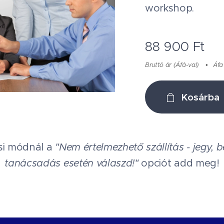
workshop.
88 900
Ft
Bruttó ár (Áfá-val)
Áfa
Kosárba
ási módnál a
"Nem értelmezhető szállítás - jegy, b
tanácsadás esetén válaszd!"
opciót add meg!