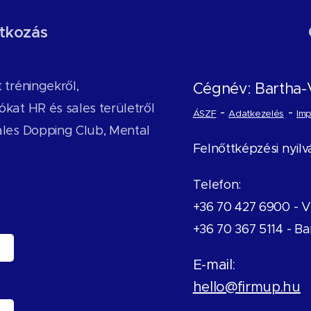
ratkozás
 tréningekről,
Cégnév: Bartha-
kat HR és sales területről
-
-
ÁSZF
Adatkezelés
Im
ales Dopping Club, Mental
Felnőttképzési nyil
Telefon:
+36 70 427 6900 -
V
+36 70 367 5114 - Ba
E-mail:
hello@firmup.hu