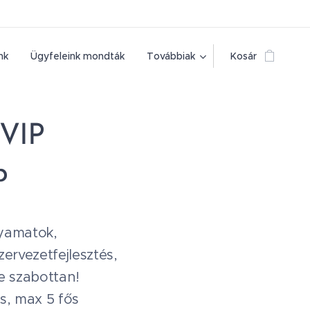
nk
Ügyfeleink mondták
Továbbiak
Kosár
 VIP
p
yamatok,
zervezetfejlesztés,
e szabottan!
s, max 5 fős