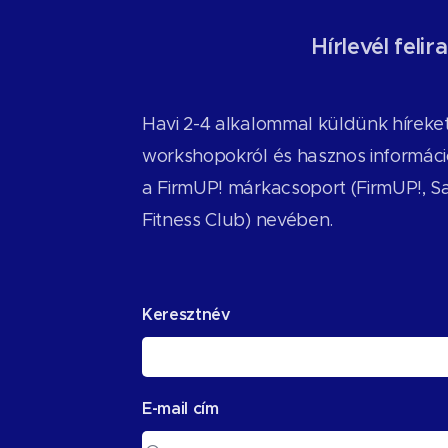
Hírlevél feli
Havi 2-4 alkalommal küldünk híreket
workshopokról és hasznos információ
a FirmUP! márkacsoport (FirmUP!, S
Fitness Club) nevében.
Keresztnév
E-mail cím