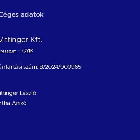
Céges adatok
ittinger Kft.
V
-
GYIK
presszum
vántartási szám: B/2024/000965
ittinger László
rtha Anikó