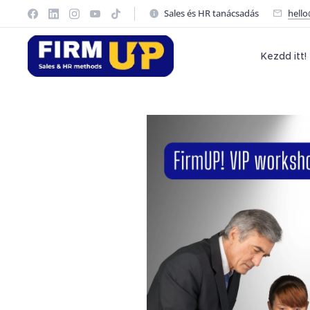
Sales és HR tanácsadás
hell
Kezdd itt!