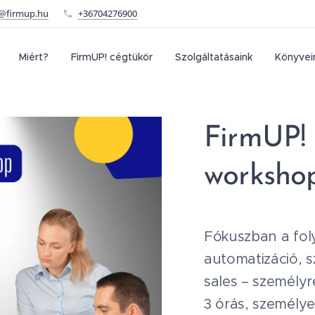
o@firmup.hu
+36704276900
Miért?
FirmUP! cégtükör
Szolgáltatásaink
Könyvei
FirmUP!
worksho
Fókuszban a fol
automatizáció, s
sales – személyr
3 órás, személye