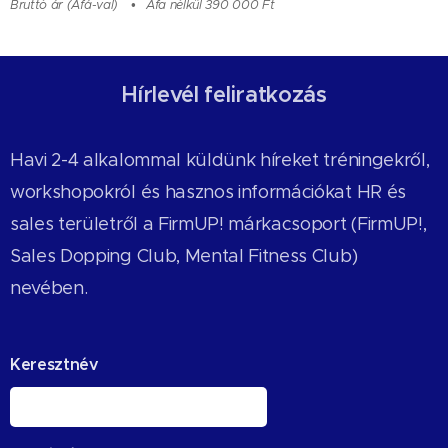
Bruttó ár (Áfá-val)
Áfa nélkül 390 000 Ft
Hírlevél feliratkozás
Havi 2-4 alkalommal küldünk híreket tréningekről,
workshopokról és hasznos információkat HR és
sales területről a FirmUP! márkacsoport (FirmUP!,
Sales Dopping Club, Mental Fitness Club)
nevében.
Keresztnév