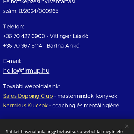
Felnőttképzési nyilvántartási
szám: B/2024/000965
Telefon:
+36 70 427 6900 -
Vittinger László
+36 70 367 5114 - Bartha Anikó
E-mail:
hello@firmup.hu
További weboldalaink:
Sales Dopping Club
- mastermindok, könyvek
Karmikus Kulcsok
- coaching és mentálhigiéné
Értékelj minket a Google-on!
Sütiket használunk, hogy biztosítsuk a weboldal megfelelő