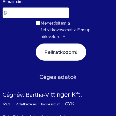
E-mail cím
Megerősítem a
feliratkozásomat a Firmup
hírlevelére
Feliratkozom!
Céges adatok
ittinger Kft.
Cégnév: Bartha-V
-
-
-
GYIK
ÁSZF
Adatkezelés
Impresszum