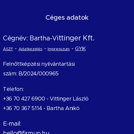
Céges adatok
ittinger Kft.
Cégnév: Bartha-V
-
-
-
GYIK
ÁSZF
Adatkezelés
Impresszum
Felnőttképzési nyilvántartási
szám: B/2024/000965
Telefon:
+36 70 427 6900 -
Vittinger László
+36 70 367 5114 - Bartha Anikó
E-mail:
hello@firmup.hu