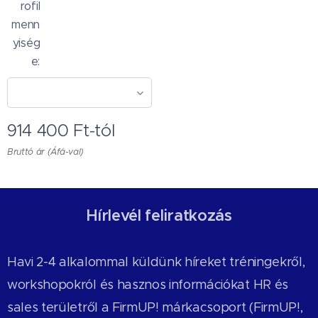
rofil
menn
yiség
e:
914 400
Ft
-tól
Bruttó ár (Áfá-val)
Hírlevél feliratkozás
Havi 2-4 alkalommal küldünk híreket tréningekről,
workshopokról és hasznos információkat HR és
sales területről a FirmUP! márkacsoport (FirmUP!,