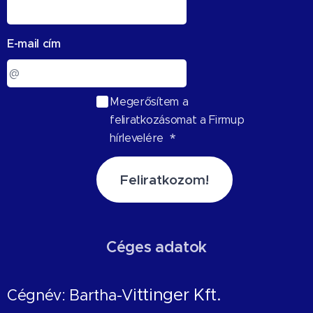
E-mail cím
Megerősítem a
feliratkozásomat a Firmup
hírlevelére
Feliratkozom!
Céges adatok
ittinger Kft.
Cégnév: Bartha-V