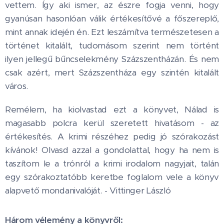
vettem. Így aki ismer, az észre fogja venni, hogy
gyanúsan hasonlóan válik értékesítővé a főszereplő,
mint annak idején én. Ezt leszámítva természetesen a
történet kitalált, tudomásom szerint nem történt
ilyen jellegű bűncselekmény Százszentházán. És nem
csak azért, mert Százszentháza egy szintén kitalált
város.
Remélem, ha kiolvastad ezt a könyvet, Nálad is
magasabb polcra kerül szeretett hivatásom - az
értékesítés. A krimi részéhez pedig jó szórakozást
kívánok! Olvasd azzal a gondolattal, hogy ha nem is
taszítom le a trónról a krimi irodalom nagyjait, talán
egy szórakoztatóbb keretbe foglalom vele a könyv
alapvető mondanivalóját. - Vittinger László
Három vélemény a könyvről: