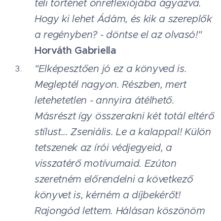
teli történet önreflexiójába ágyazva.
Hogy ki lehet Ádám, és kik a szereplők
a regényben? - döntse el az olvasó!"
Horváth Gabriella
"Elképesztően jó ez a könyved is.
Megleptél nagyon. Részben, mert
letehetetlen - annyira átélhető.
Másrészt így összerakni két totál eltérő
stílust... Zseniális. Le a kalappal! Külön
tetszenek az írói védjegyeid, a
visszatérő motívumaid. Ezúton
szeretném előrendelni a következő
könyvet is, kérném a díjbekérőt!
Rajongód lettem. Hálásan köszönöm