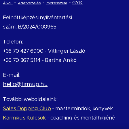
-
-
-
GYIK
ÁSZF
Adatkezelés
Impresszum
Felnőttképzési nyilvántartási
szám: B/2024/000965
Telefon:
+36 70 427 6900 -
Vittinger László
+36 70 367 5114 - Bartha Anikó
E-mail:
hello@firmup.hu
További weboldalaink:
Sales Dopping Club
- mastermindok, könyvek
Karmikus Kulcsok
- coaching és mentálhigiéné