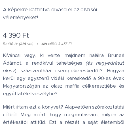
A képekre kattintva olvasd el az olvasói
véleményeket!
4 390
Ft
Bruttó ár (Áfá-val)
Áfa nélkül 3 457 Ft
Kíváncsi vagy, ki verte majdnem halálra Bruneri
Ádámot, a rendkívül tehetséges
(és
negyedrészt
olasz
) százszentházi csempekereskedőt? Hogyan
kerül egy egyszerű vidéki kereskedő a 90-es évek
Magyarországán az olasz maffia célkeresztjébe és
egyúttal életveszélybe?
Miért írtam ezt a könyvet? Alapvetően szórakoztatási
célból. Meg azért, hogy megmutassam, milyen az
értékesítői attitűd. Ezt a részét a saját életemből