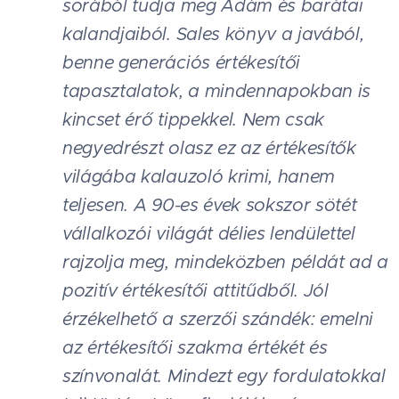
sorából tudja meg Ádám és barátai
kalandjaiból. Sales könyv a javából,
benne generációs értékesítői
tapasztalatok, a mindennapokban is
kincset érő tippekkel. Nem csak
negyedrészt olasz ez az értékesítők
világába kalauzoló krimi, hanem
teljesen. A 90-es évek sokszor sötét
vállalkozói világát délies lendülettel
rajzolja meg, mindeközben példát ad a
pozitív értékesítői attitűdből. Jól
érzékelhető a szerzői szándék: emelni
az értékesítői szakma értékét és
színvonalát. Mindezt egy fordulatokkal