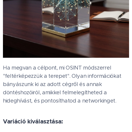
Ha megvan a célpont, mi OSINT módszerrel
"feltérképezzük a terepet". Olyan információkat
bányászunk ki az adott cégről és annak
döntéshozóiról, amikkel felmelegítheted a
hideghívást, és pontosíthatod a networkinget.
Variáció kiválasztása: