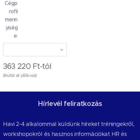
Cégp
rofil
menn
yiség
e:
363 220
Ft
-tól
Bruttó ár (Áfá-val)
Hírlevél feliratkozás
Havi 2-4 alkalommal küldünk híreket tréningekről,
workshopokról és hasznos információkat HR és