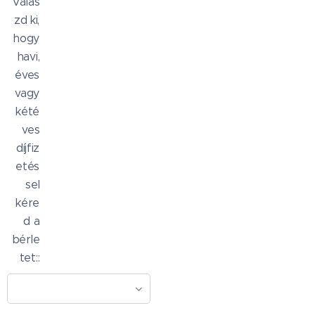
Válas
zd ki,
hogy
havi,
éves
vagy
kété
ves
díjfiz
etés
sel
kére
d a
bérle
tet::