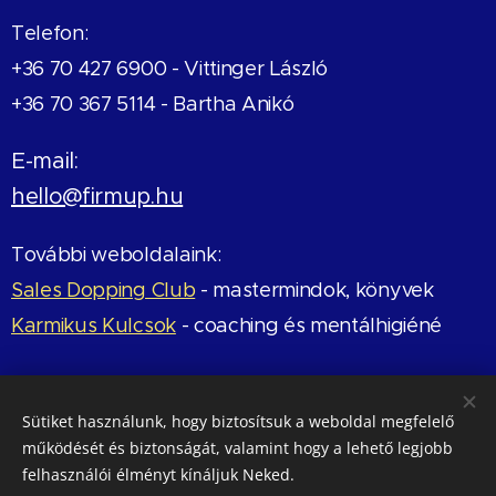
Telefon:
+36 70 427 6900 -
Vittinger László
+36 70 367 5114 - Bartha Anikó
E-mail:
hello@firmup.hu
További weboldalaink:
Sales Dopping Club
- mastermindok, könyvek
Karmikus Kulcsok
- coaching és mentálhigiéné
Értékelj minket a Google-on!
Sütiket használunk, hogy biztosítsuk a weboldal megfelelő
működését és biztonságát, valamint hogy a lehető legjobb
felhasználói élményt kínáljuk Neked.