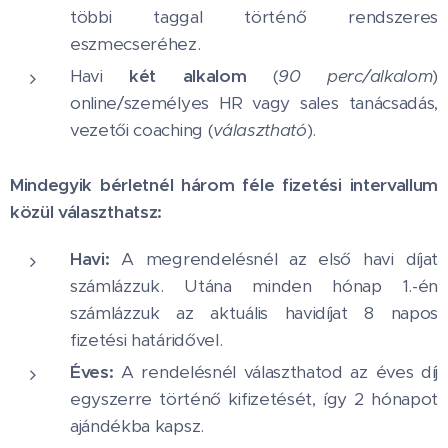
többi taggal történő rendszeres
eszmecseréhez.
Havi
két alkalom
(
90 perc
/alkalom
)
online/személyes HR vagy sales tanácsadás,
vezetői coaching (
választható
).
Mindegyik bérletnél három féle fizetési intervallum
közül választhatsz:
Havi:
A megrendelésnél az első havi díjat
számlázzuk. Utána minden hónap 1.-én
számlázzuk az aktuális havidíjat 8 napos
fizetési határidővel.
Éves:
A rendelésnél választhatod az éves díj
egyszerre történő kifizetését, így 2 hónapot
ajándékba kapsz.