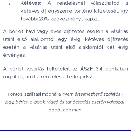
Kétéves:
A rendelésnél választhatod a
kétéves díj egyszerre történő kifizetését, így
további 20% kedvezményt kapsz.
A bérlet havi vagy éves díjfizetés esetén a vásárlás
utáni első alaklomtól egy évig, kétéves díjfizetés
esetén a vásárlás utáni első alaklomtól két évig
érvényes,
A bérlet vásárlás feltételeit az
ÁSZF
3.4 pontjában
rögzítjük, amit a rendeléssel elfogadsz.
Fontos: szállítási módnál a
"Nem értelmezhető szállítás -
jegy, bérlet, e-book, videó és tanácsadás esetén válaszd!"
opciót add meg!