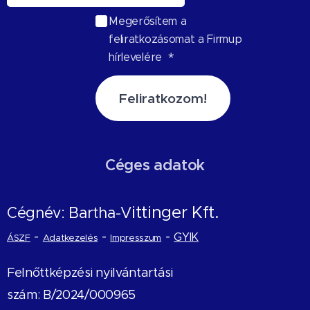
Megerősítem a
feliratkozásomat a Firmup
hírlevelére
Feliratkozom!
Céges adatok
ittinger Kft.
Cégnév: Bartha-V
-
-
-
GYIK
ÁSZF
Adatkezelés
Impresszum
Felnőttképzési nyilvántartási
szám: B/2024/000965