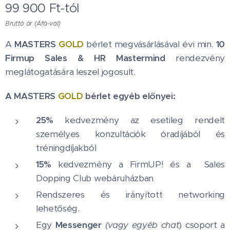
99 900
Ft
-tól
Bruttó ár (Áfá-val)
A
MASTERS
GOLD
bérlet megvásárlásával évi min.
10
Firmup Sales & HR Mastermind
rendezvény
meglátogatására leszel jogosult.
A MASTERS
GOLD
bérlet egyéb előnyei:
25%
kedvezmény az esetileg rendelt
személyes konzultációk óradíjából és
tréningdíjakból
15%
kedvezmény a FirmUP! és a Sales
Dopping Club webáruházban
Rendszeres és irányított networking
lehetőség.
Egy
Messenger
(vagy
egyéb chat
) csoport a