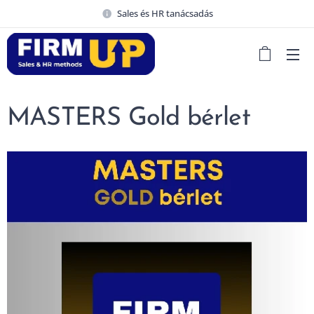
Sales és HR tanácsadás
MASTERS Gold bérlet