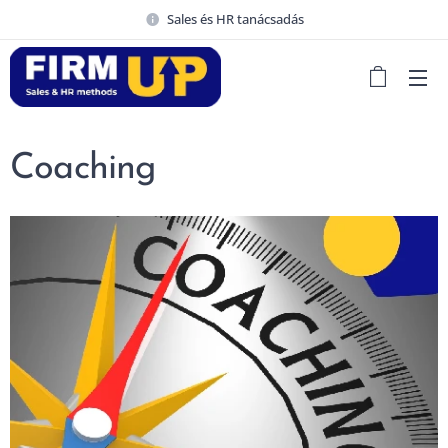
Sales és HR tanácsadás
Coaching