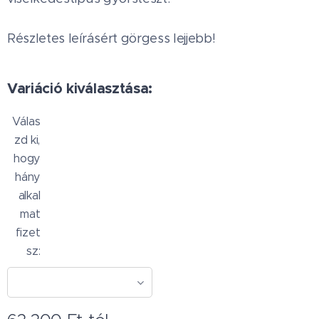
Részletes leírásért görgess lejjebb!
Variáció kiválasztása:
Válas
zd ki,
hogy
hány
alkal
mat
fizet
sz: