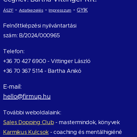
-
-
-
GYIK
ÁSZF
Adatkezelés
Impresszum
Felnőttképzési nyilvántartási
szám: B/2024/000965
Telefon:
+36 70 427 6900 -
Vittinger László
+36 70 367 5114 - Bartha Anikó
E-mail:
hello@firmup.hu
További weboldalaink:
Sales Dopping Club
- mastermindok, könyvek
Karmikus Kulcsok
- coaching és mentálhigiéné