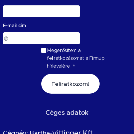
E-mail cím
Megerősítem a
feliratkozásomat a Firmup
hírlevelére
Feliratkozom!
Céges adatok
ittinger Kft.
Cégnév: Bartha-V