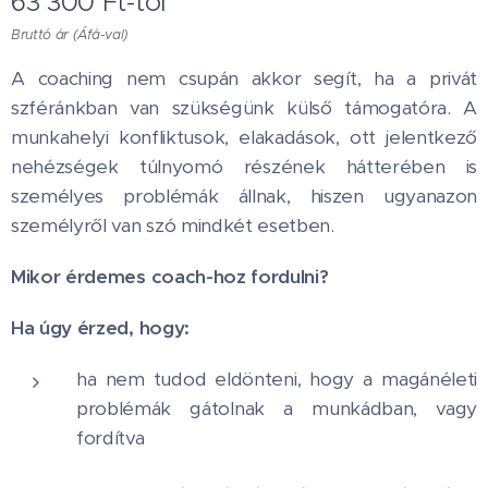
63 300
Ft
-tól
Bruttó ár (Áfá-val)
A coaching nem csupán akkor segít, ha a privát
szféránkban van szükségünk külső támogatóra. A
munkahelyi konfliktusok, elakadások, ott jelentkező
nehézségek túlnyomó részének hátterében is
személyes problémák állnak, hiszen ugyanazon
személyről van szó mindkét esetben.
Mikor érdemes coach-hoz fordulni?
Ha úgy érzed, hogy:
ha nem tudod eldönteni, hogy a magánéleti
problémák gátolnak a munkádban, vagy
fordítva