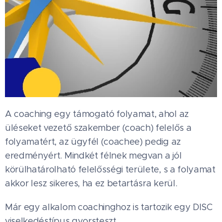
A coaching egy támogató folyamat, ahol az
üléseket vezető szakember (coach) felelős a
folyamatért, az ügyfél (coachee) pedig az
eredményért. Mindkét félnek megvan a jól
körülhatárolható felelősségi területe, s a folyamat
akkor lesz sikeres, ha ez betartásra kerül.
Már egy alkalom coachinghoz is tartozik egy DISC
viselkedéstípus gyorsteszt.