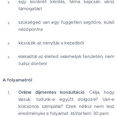
egy konkrét kérdés, téma kapcsán vársz
támogatást
szükséged van egy független segítőre, külső
nézőpontra
kicsúszik az irányítás a kezedből
elakadtál az életed valamelyik területén, nem
tudsz dönteni
A folyamatról
Online díjmentes konzultáció
. Célja, hogy
lássuk: tudunk-e együtt dolgozni? Van-e
kölcsönös szimpátia? Ezek nélkül nem lesz
eredményes a folyamat. Időtartam: 30 perc