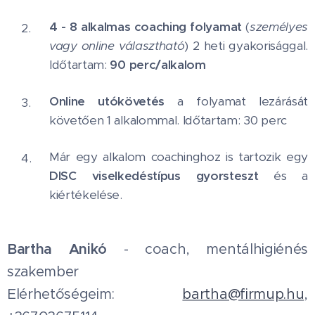
4 - 8 alkalmas coaching folyamat
(
személyes
vagy online választható
) 2 heti gyakorisággal.
Időtartam:
90 perc/alkalom
Online utókövetés
a folyamat lezárását
követően 1 alkalommal. Időtartam: 30 perc
Már egy alkalom coachinghoz is tartozik egy
DISC
viselkedéstípus gyorsteszt
és a
kiértékelése.
Bartha Anikó
- coach, mentálhigiénés
szakember
Elérhetőségeim:
bartha@firmup.hu
,