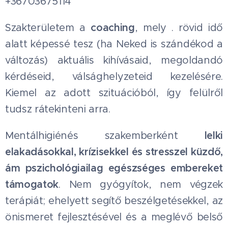
+36703675114
Szakterületem a
coaching
, mely . rövid idő
alatt képessé tesz (ha Neked is szándékod a
változás) aktuális kihívásaid, megoldandó
kérdéseid, válsághelyzeteid kezelésére.
Kiemel az adott szituációból, így felülről
tudsz rátekinteni arra.
Mentálhigiénés szakemberként
lelki
elakadásokkal, krízisekkel és stresszel küzdő,
ám pszichológiailag egészséges embereket
támogatok
. Nem gyógyítok, nem végzek
terápiát; ehelyett segítő beszélgetésekkel, az
önismeret fejlesztésével és a meglévő belső