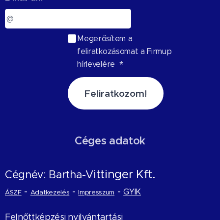
Megerősítem a
feliratkozásomat a Firmup
hírlevelére
Feliratkozom!
Céges adatok
ittinger Kft.
Cégnév: Bartha-V
-
-
-
GYIK
ÁSZF
Adatkezelés
Impresszum
Felnőttképzési nyilvántartási