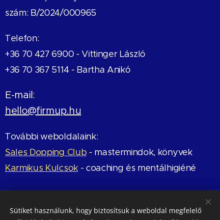
szám: B/2024/000965
Telefon:
+36 70 427 6900 -
Vittinger László
+36 70 367 5114 - Bartha Anikó
E-mail:
hello@firmup.hu
További weboldalaink:
Sales Dopping Club
- mastermindok, könyvek
Karmikus Kulcsok
- coaching és mentálhigiéné
Értékelj minket a Google-on!
Sütiket használunk, hogy biztosítsuk a weboldal megfelelő