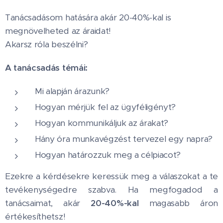
Tanácsadásom hatására akár 20-40%-kal is
megnövelheted az áraidat!
Akarsz róla beszélni?
A tanácsadás témái:
Mi alapján árazunk?
Hogyan mérjük fel az ügyféligényt?
Hogyan kommunikáljuk az árakat?
Hány óra munkavégzést tervezel egy napra?
Hogyan határozzuk meg a célpiacot?
Ezekre a kérdésekre keressük meg a válaszokat a te
tevékenységedre szabva. Ha megfogadod a
tanácsaimat, akár
20-40%-kal
magasabb áron
értékesíthetsz!