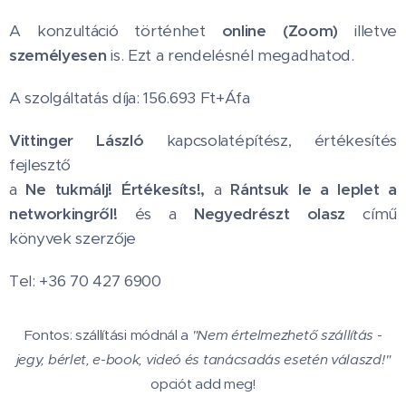
A konzultáció történhet
online (Zoom)
illetve
személyesen
is. Ezt a rendelésnél megadhatod.
A szolgáltatás díja: 156.693 Ft+Áfa
Vittinger László
kapcsolatépítész, értékesítés
fejlesztő
a
Ne tukmálj! Értékesíts!,
a
Rántsuk le a leplet a
networkingről!
és a
Negyedrészt olasz
című
könyvek szerzője
Tel: +36 70 427 6900
Fontos: szállítási módnál a
"Nem értelmezhető szállítás -
jegy, bérlet, e-book, videó és tanácsadás esetén válaszd!"
opciót add meg!