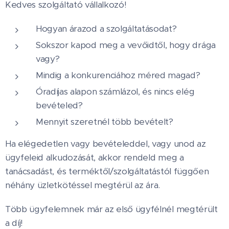
Kedves szolgáltató vállalkozó!
Hogyan árazod a szolgáltatásodat?
Sokszor kapod meg a vevőidtől, hogy drága
vagy?
Mindig a konkurenciához méred magad?
Óradíjas alapon számlázol, és nincs elég
bevételed?
Mennyit szeretnél több bevételt?
Ha elégedetlen vagy bevételeddel, vagy unod az
ügyfeleid alkudozását, akkor rendeld meg a
tanácsadást, és terméktől/szolgáltatástól függően
néhány üzletkötéssel megtérül az ára.
Több ügyfelemnek már az első ügyfélnél megtérült
a díj!