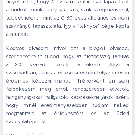
figyelembe, hogy 4 év sűrű szakirányú tapasztalat
a burkolómunka egy speciális, szűk szegmenséről,
többet jelent, mint az ő 30 éves általános és nem
szakirányú tapasztalata. Így a "taknyos" cége kapta
a munkát.
Kedves olvasóm, mivel ezt a blogot olvasod,
szerencsére te tudod, hogy az élethosszig tanulás
a XXI. század receptje a sikerre. Akár a
szakmádban, akár az értékesítésben folyamatosan
érdemes képezni magad. Trénerként én sem
feledkezem meg erről, rendszeresen olvasok,
hanganyagokat hallgatok, képzésekre járok azért,
hogy minél eredményesebben tudjam neked
megtanítani az értékesítést és az üzleti
kapcsolatépítést.