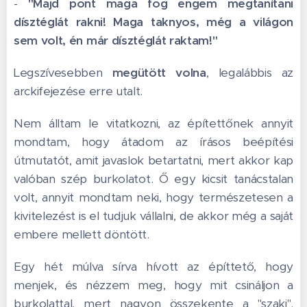
-
"Majd pont maga fog engem megtanítani
dísztéglát rakni! Maga taknyos, még a világon
sem volt, én már dísztéglát raktam!"
Legszívesebben
megütött volna
, legalábbis az
arckifejezése erre utalt.
Nem álltam le vitatkozni, az építettőnek annyit
mondtam, hogy átadom az írásos beépítési
útmutatót, amit javaslok betartatni, mert akkor kap
valóban szép burkolatot. Ő egy kicsit tanácstalan
volt, annyit mondtam neki, hogy természetesen a
kivitelezést is el tudjuk vállalni, de akkor még a saját
embere mellett döntött.
Egy hét múlva sírva hívott az építtető, hogy
menjek, és nézzem meg, hogy mit csináljon a
burkolattal, mert nagyon összekente a "szaki".