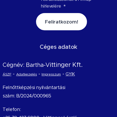
hírlevelére
Feliratkozom!
Céges adatok
ittinger Kft.
Cégnév: Bartha-V
-
-
-
GYIK
ÁSZF
Adatkezelés
Impresszum
Felnőttképzési nyilvántartási
szám: B/2024/000965
Telefon: