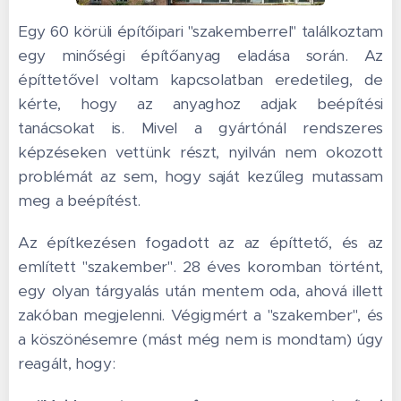
Egy 60 körüli építőipari "szakemberrel" találkoztam
egy minőségi építőanyag eladása során. Az
építtetővel voltam kapcsolatban eredetileg, de
kérte, hogy az anyaghoz adjak beépítési
tanácsokat is. Mivel a gyártónál rendszeres
képzéseken vettünk részt, nyilván nem okozott
problémát az sem, hogy saját kezűleg mutassam
meg a beépítést.
Az építkezésen fogadott az az építtető, és az
említett "szakember". 28 éves koromban történt,
egy olyan tárgyalás után mentem oda, ahová illett
zakóban megjelenni. Végigmért a "szakember", és
a köszönésemre (mást még nem is mondtam) úgy
reagált, hogy: