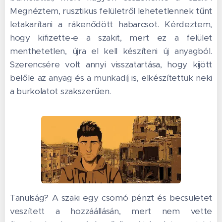
Megnéztem, rusztikus felületről lehetetlennek tűnt
letakarítani a rákenődött habarcsot. Kérdeztem,
hogy kifizette-e a szakit, mert ez a felület
menthetetlen, újra el kell készíteni új anyagból.
Szerencsére volt annyi visszatartása, hogy kijött
belőle az anyag és a munkadíj is, elkészítettük neki
a burkolatot szakszerűen.
Tanulság? A szaki egy csomó pénzt és becsületet
veszített a hozzáállásán, mert nem vette