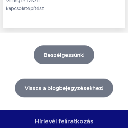
Vittinger László
kapcsolatépítész
Beszélgessünk!
Vissza a blogbejegyzésekhez!
Hírlevél feliratkozás