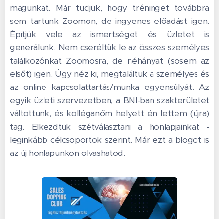
magunkat. Már tudjuk, hogy tréninget továbbra
sem tartunk Zoomon, de ingyenes előadást igen.
Építjük vele az ismertséget és üzletet is
generálunk. Nem cseréltük le az összes személyes
találkozónkat Zoomosra, de néhányat (sosem az
elsőt) igen. Úgy néz ki, megtaláltuk a személyes és
az online kapcsolattartás/munka egyensúlyát. Az
egyik üzleti szervezetben, a BNI-ban szakterületet
váltottunk, és kolléganőm helyett én lettem (újra)
tag. Elkezdtük szétválasztani a honlapjainkat -
leginkább célcsoportok szerint. Már ezt a blogot is
az új honlapunkon olvashatod.