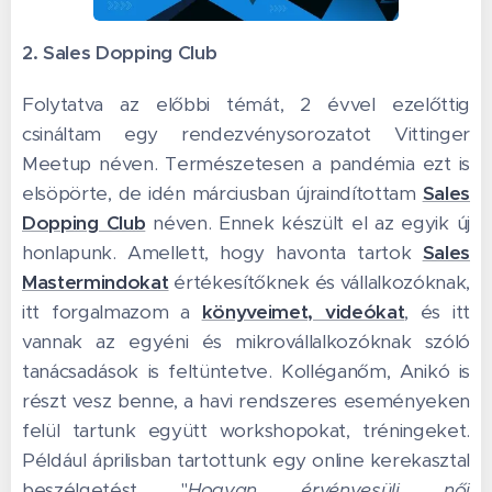
2. Sales Dopping Club
Folytatva az előbbi témát, 2 évvel ezelőttig
csináltam egy rendezvénysorozatot Vittinger
Meetup néven. Természetesen a pandémia ezt is
elsöpörte, de idén márciusban újraindítottam
Sales
Dopping Club
néven. Ennek készült el az egyik új
honlapunk. Amellett, hogy havonta tartok
Sales
Mastermindokat
értékesítőknek és vállalkozóknak,
itt forgalmazom a
könyveimet, videókat
, és itt
vannak az egyéni és mikrovállalkozóknak szóló
tanácsadások is feltüntetve. Kolléganőm, Anikó is
részt vesz benne, a havi rendszeres eseményeken
felül tartunk együtt workshopokat, tréningeket.
Például áprilisban tartottunk egy online kerekasztal
beszélgetést "
Hogyan érvényesülj női