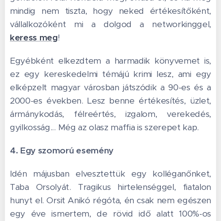
mindig nem tiszta, hogy neked értékesítőként,
vállalkozóként mi a dolgod a networkinggel,
keress meg
!
Egyébként elkezdtem a harmadik könyvemet is,
ez egy kereskedelmi témájú krimi lesz, ami egy
elképzelt magyar városban játszódik a 90-es és a
2000-es években. Lesz benne értékesítés, üzlet,
ármánykodás, félreértés, izgalom, verekedés,
gyilkosság... Még az olasz maffia is szerepet kap.
4. Egy szomorú esemény
Idén májusban elvesztettük egy kolléganőnket,
Taba Orsolyát. Tragikus hirtelenséggel, fiatalon
hunyt el. Orsit Anikó régóta, én csak nem egészen
egy éve ismertem, de rövid idő alatt 100%-os