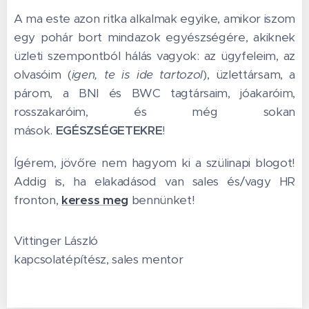
A ma este azon ritka alkalmak egyike, amikor iszom
egy pohár bort mindazok egyészségére, akiknek
üzleti szempontból hálás vagyok: az ügyfeleim, az
olvasóim (
igen, te is ide tartozol
), üzlettársam, a
párom, a BNI és BWC tagtársaim, jóakaróim,
rosszakaróim, és még sokan
mások.
EGÉSZSÉGETEKRE
!
Ígérem, jövőre nem hagyom ki a szülinapi blogot!
Addig is, ha elakadásod van sales és/vagy HR
fronton,
keress meg
bennünket!
Vittinger László
kapcsolatépítész, sales mentor