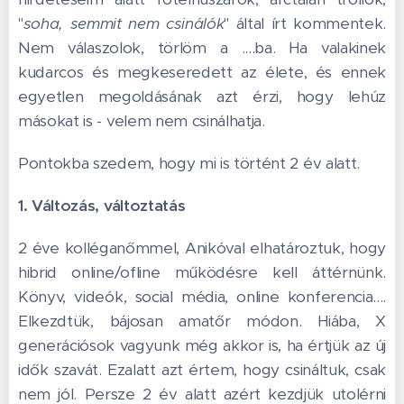
"
soha, semmit nem csinálók
" által írt kommentek.
Nem válaszolok, törlöm a ....ba. Ha valakinek
kudarcos és megkeseredett az élete, és ennek
egyetlen megoldásának azt érzi, hogy lehúz
másokat is - velem nem csinálhatja.
Pontokba szedem, hogy mi is történt 2 év alatt.
1. Változás, változtatás
2 éve kolléganőmmel, Anikóval elhatároztuk, hogy
hibrid online/ofline működésre kell áttérnünk.
Könyv, videók, social média, online konferencia....
Elkezdtük, bájosan amatőr módon. Hiába, X
generációsok vagyunk még akkor is, ha értjük az új
idők szavát. Ezalatt azt értem, hogy csináltuk, csak
nem jól. Persze 2 év alatt azért kezdjük utolérni