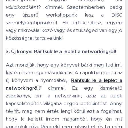
vállalkozóként
? címmel. Szeptemberben pedig
egy újszerű workshopunk lesz a DISC
személyiségtípusokról. Ha értékesítesz, egyéni
vagy mikroválallkozó vagy, és szükséged van egy jó
közösségre, tarts velünk!
3. Új könyv: Rántsuk le a leplet a networkingről!
Azt mondják, hogy egy könyvet bárki meg tud írni.
Így én írtam egy másodikat is. A napokban jött ki az
új könyvem a nyomdából, "
Rántsuk le a leplet a
networkingről!
" címmel. Ez egy kisméretű
zsebkönyv, ami a networking, azaz az üzleti
kapcsolatépítés világába enged betekintést. Annyi
tévhit, meg nem értés lengi körül ezt a fogalmat,
hogy ki kellett írnom magamból, hogy én mit
gondolok róla. Rendeld meg, olvasd el, és ha még