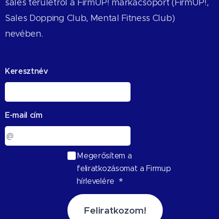
sales területről a FirmUP! márkacsoport (FirmUP!,
Sales Dopping Club, Mental Fitness Club)
nevében.
Keresztnév
E-mail cím
Megerősítem a
feliratkozásomat a Firmup
hírlevelére
Feliratkozom!