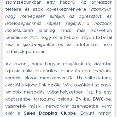
szomszédunkban egy háború. Az agresszor
tetteire és azok következményeire (
azonkívül,
hogy mélyégesen elítéljük az agresszort, és
lehetőségeinkhez képest segítjük a hozzánk
menekülőket
) jelenleg nincs más közvetlen
ráhatásunk. Azt, hogy ez a háború milyen hatással
lesz a gazdaságunkra és az üzletünkre, nem
tudhatjuk pontosan.
Az viszont, hogy hogyan reagálunk rá, kizárólag
rajtunk múlik. Ha pánikba esünk és nem csinálunk
semmit, akkor megszenvedjük. Ha változtatunk,
akár jól is kijöhetünk belőle. Vállalkozóként az egyik
legjobb megoldás válsághelyzetben (is), ha egy
közösségbe tartozunk, például
BNI
-ba,
BWC
-be,
valamelyik másik networking szervezetbe, vagy
akár a
Sales Dopping Clubba
. Együtt mindig