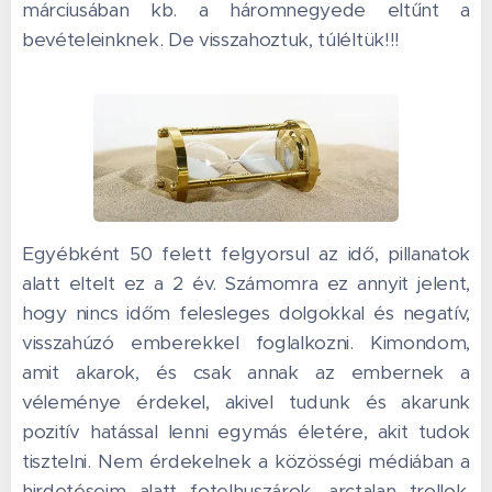
márciusában kb. a háromnegyede eltűnt a
bevételeinknek. De visszahoztuk, túléltük!!!
Egyébként 50 felett felgyorsul az idő, pillanatok
alatt eltelt ez a 2 év. Számomra ez annyit jelent,
hogy nincs időm felesleges dolgokkal és negatív,
visszahúzó emberekkel foglalkozni. Kimondom,
amit akarok, és csak annak az embernek a
véleménye érdekel, akivel tudunk és akarunk
pozitív hatással lenni egymás életére, akit tudok
tisztelni. Nem érdekelnek a közösségi médiában a
hirdetéseim alatt fotelhuszárok, arctalan trollok,