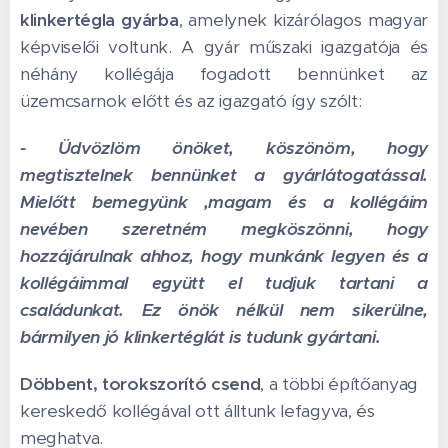
klinkertégla gyárba
, amelynek kizárólagos magyar
képviselői voltunk. A gyár műszaki igazgatója és
néhány kollégája fogadott bennünket az
üzemcsarnok előtt és az igazgató így szólt:
- Üdvözlöm önöket, köszönöm, hogy
megtisztelnek bennünket a gyárlátogatással.
Mielőtt bemegyünk ,magam és a kollégáim
nevében szeretném megköszönni, hogy
hozzájárulnak ahhoz, hogy munkánk legyen és a
kollégáimmal együtt el tudjuk tartani a
családunkat. Ez önök nélkül nem sikerülne,
bármilyen jó klinkertéglát is tudunk gyártani.
Döbbent, torokszorító csend
, a többi építőanyag
kereskedő kollégával ott álltunk lefagyva, és
meghatva.