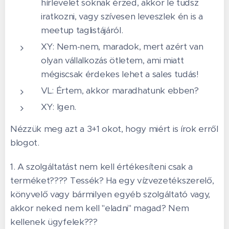
hírlevelet soknak érzed, akkor le tudsz
iratkozni, vagy szívesen leveszlek én is a
meetup taglistájáról.
XY: Nem-nem, maradok, mert azért van
olyan vállalkozás ötletem, ami miatt
mégiscsak érdekes lehet a sales tudás!
VL: Értem, akkor maradhatunk ebben?
XY: Igen.
Nézzük meg azt a 3+1 okot, hogy miért is írok erről
blogot.
1. A szolgáltatást nem kell értékesíteni csak a
terméket???? Tessék? Ha egy vízvezetékszerelő,
könyvelő vagy bármilyen egyéb szolgáltató vagy,
akkor neked nem kell "eladni" magad? Nem
kellenek ügyfelek???