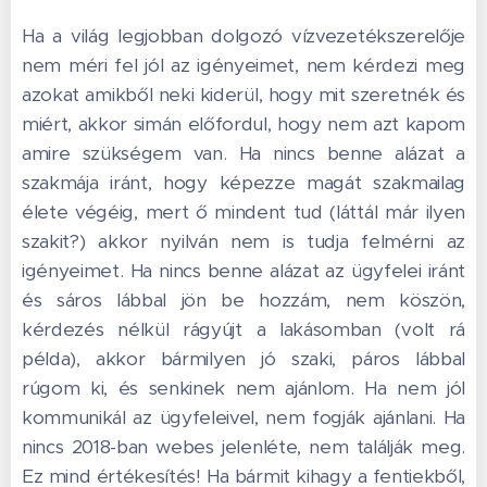
Ha a világ legjobban dolgozó vízvezetékszerelője
nem méri fel jól az igényeimet, nem kérdezi meg
azokat amikből neki kiderül, hogy mit szeretnék és
miért, akkor simán előfordul, hogy nem azt kapom
amire szükségem van. Ha nincs benne alázat a
szakmája iránt, hogy képezze magát szakmailag
élete végéig, mert ő mindent tud (láttál már ilyen
szakit?) akkor nyilván nem is tudja felmérni az
igényeimet. Ha nincs benne alázat az ügyfelei iránt
és sáros lábbal jön be hozzám, nem köszön,
kérdezés nélkül rágyújt a lakásomban (volt rá
példa), akkor bármilyen jó szaki, páros lábbal
rúgom ki, és senkinek nem ajánlom. Ha nem jól
kommunikál az ügyfeleivel, nem fogják ajánlani. Ha
nincs 2018-ban webes jelenléte, nem találják meg.
Ez mind értékesítés! Ha bármit kihagy a fentiekből,