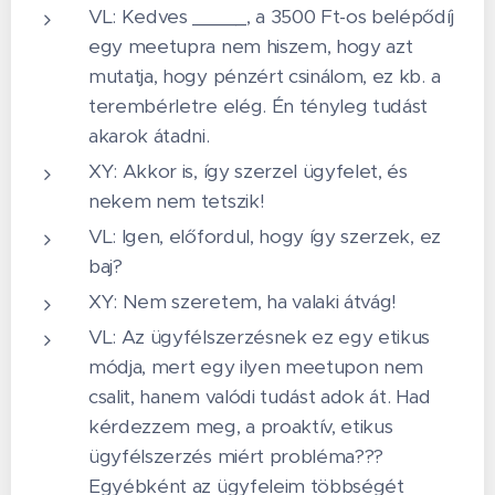
VL: Kedves _____, a 3500 Ft-os belépődíj
egy meetupra nem hiszem, hogy azt
mutatja, hogy pénzért csinálom, ez kb. a
terembérletre elég. Én tényleg tudást
akarok átadni.
XY: Akkor is, így szerzel ügyfelet, és
nekem nem tetszik!
VL: Igen, előfordul, hogy így szerzek, ez
baj?
XY: Nem szeretem, ha valaki átvág!
VL: Az ügyfélszerzésnek ez egy etikus
módja, mert egy ilyen meetupon nem
csalit, hanem valódi tudást adok át. Had
kérdezzem meg, a proaktív, etikus
ügyfélszerzés miért probléma???
Egyébként az ügyfeleim többségét