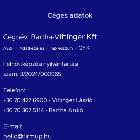
Céges adatok
ittinger Kft.
Cégnév: Bartha-V
-
-
-
GYIK
ÁSZF
Adatkezelés
Impresszum
Felnőttképzési nyilvántartási
szám: B/2024/000965
Telefon:
+36 70 427 6900 -
Vittinger László
+36 70 367 5114 - Bartha Anikó
E-mail:
hello@firmup.hu