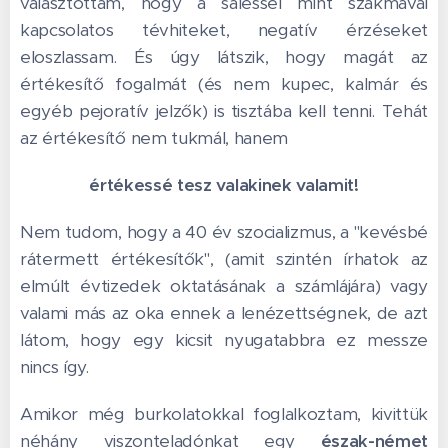
választottam, hogy a salessel mint szakmával
kapcsolatos tévhiteket, negatív érzéseket
eloszlassam. És úgy látszik, hogy magát az
értékesítő fogalmát (és nem kupec, kalmár és
egyéb pejoratív jelzők) is tisztába kell tenni. Tehát
az értékesítő nem tukmál, hanem
értékessé tesz valakinek valamit!
Nem tudom, hogy a 40 év szocializmus, a "kevésbé
rátermett értékesítők", (amit szintén írhatok az
elmúlt évtizedek oktatásának a számlájára) vagy
valami más az oka ennek a lenézettségnek, de azt
látom, hogy egy kicsit nyugatabbra ez messze
nincs így.
Amikor még burkolatokkal foglalkoztam, kivittük
néhány viszonteladónkat egy
észak-német