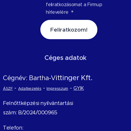
feliratkozásomat a Firmup
hírlevelére
Feliratkozom!
Céges adatok
ittinger Kft.
Cégnév: Bartha-V
-
-
-
GYIK
ÁSZF
Adatkezelés
Impresszum
Felnőttképzési nyilvántartási
szám: B/2024/000965
Telefon: