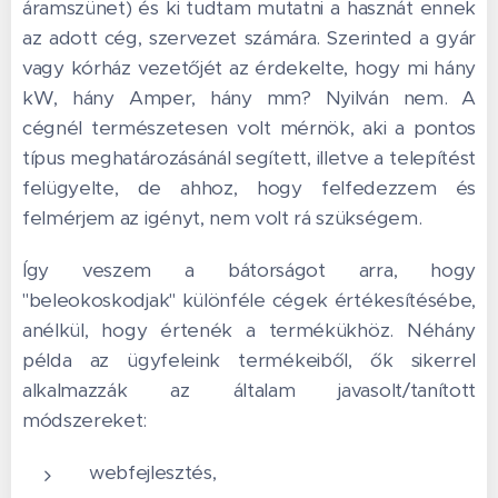
áramszünet) és ki tudtam mutatni a hasznát ennek
az adott cég, szervezet számára. Szerinted a gyár
vagy kórház vezetőjét az érdekelte, hogy mi hány
kW, hány Amper, hány mm? Nyilván nem. A
cégnél természetesen volt mérnök, aki a pontos
típus meghatározásánál segített, illetve a telepítést
felügyelte, de ahhoz, hogy felfedezzem és
felmérjem az igényt, nem volt rá szükségem.
Így veszem a bátorságot arra, hogy
"beleokoskodjak" különféle cégek értékesítésébe,
anélkül, hogy értenék a termékükhöz. Néhány
példa az ügyfeleink termékeiből, ők sikerrel
alkalmazzák az általam javasolt/tanított
módszereket:
webfejlesztés,