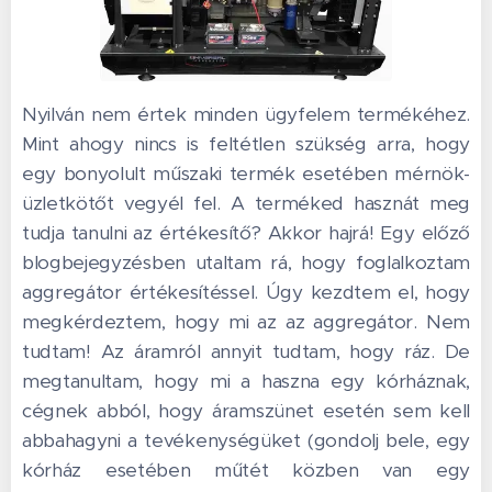
Nyilván nem értek minden ügyfelem termékéhez.
Mint ahogy nincs is feltétlen szükség arra, hogy
egy bonyolult műszaki termék esetében mérnök-
üzletkötőt vegyél fel. A terméked hasznát meg
tudja tanulni az értékesítő? Akkor hajrá! Egy előző
blogbejegyzésben utaltam rá, hogy foglalkoztam
aggregátor értékesítéssel. Úgy kezdtem el, hogy
megkérdeztem, hogy mi az az aggregátor. Nem
tudtam! Az áramról annyit tudtam, hogy ráz. De
megtanultam, hogy mi a haszna egy kórháznak,
cégnek abból, hogy áramszünet esetén sem kell
abbahagyni a tevékenységüket (gondolj bele, egy
kórház esetében műtét közben van egy