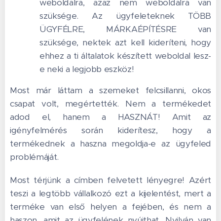
weboldalra, azaz nem weboldalra van
szüksége. Az ügyfeleteknek TÖBB
ÜGYFÉLRE, MÁRKAÉPÍTÉSRE van
szüksége, nektek azt kell kideríteni, hogy
ehhez a ti általatok készített weboldal lesz-
e neki a legjobb eszköz!
Most már láttam a szemeket felcsillanni, okos
csapat volt, megértették. Nem a termékedet
adod el, hanem a HASZNÁT! Amit az
igényfelmérés során kiderítesz, hogy a
termékednek a haszna megoldja-e az ügyfeled
problémáját.
Most térjünk a címben felvetett lényegre! Azért
teszi a legtöbb vállalkozó ezt a kijelentést, mert a
terméke van első helyen a fejében, és nem a
haszon, amit az ügyfelének nyújthat. Nyilván van