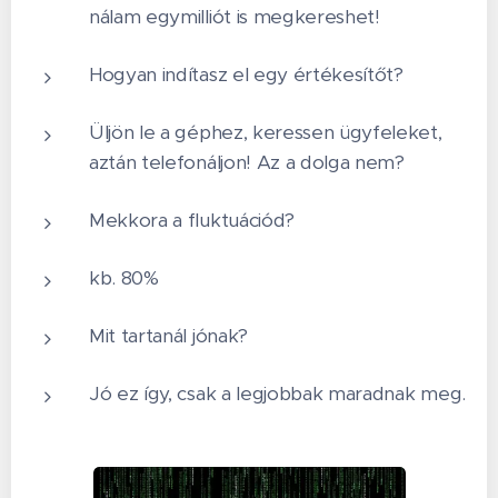
nálam egymilliót is megkereshet!
Hogyan indítasz el egy értékesítőt?
Üljön le a géphez, keressen ügyfeleket,
aztán telefonáljon! Az a dolga nem?
Mekkora a fluktuációd?
kb. 80%
Mit tartanál jónak?
Jó ez így, csak a legjobbak maradnak meg.