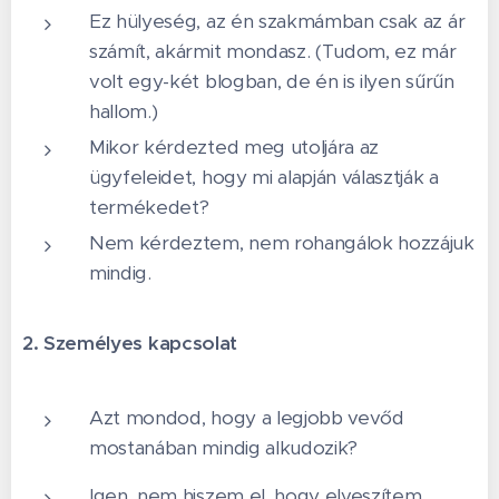
Ez hülyeség, az én szakmámban csak az ár
számít, akármit mondasz. (Tudom, ez már
volt egy-két blogban, de én is ilyen sűrűn
hallom.)
Mikor kérdezted meg utoljára az
ügyfeleidet, hogy mi alapján választják a
termékedet?
Nem kérdeztem, nem rohangálok hozzájuk
mindig.
2. Személyes kapcsolat
Azt mondod, hogy a legjobb vevőd
mostanában mindig alkudozik?
Igen, nem hiszem el, hogy elveszítem,