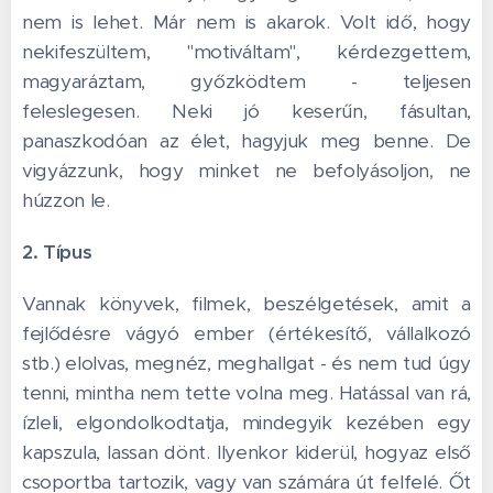
nem is lehet. Már nem is akarok. Volt idő, hogy
nekifeszültem, "motiváltam", kérdezgettem,
magyaráztam, győzködtem - teljesen
feleslegesen. Neki jó keserűn, fásultan,
panaszkodóan az élet, hagyjuk meg benne. De
vigyázzunk, hogy minket ne befolyásoljon, ne
húzzon le.
2. Típus
Vannak könyvek, filmek, beszélgetések, amit a
fejlődésre vágyó ember (értékesítő, vállalkozó
stb.) elolvas, megnéz, meghallgat - és nem tud úgy
tenni, mintha nem tette volna meg. Hatással van rá,
ízleli, elgondolkodtatja, mindegyik kezében egy
kapszula, lassan dönt. Ilyenkor kiderül, hogyaz első
csoportba tartozik, vagy van számára út felfelé. Őt