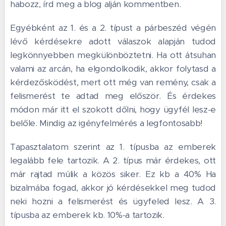
habozz, írd meg a blog alján kommentben.
Egyébként az 1. és a 2. típust a párbeszéd végén
lévő kérdésekre adott válaszok alapján tudod
legkönnyebben megkülönböztetni. Ha ott átsuhan
valami az arcán, ha elgondolkodik, akkor folytasd a
kérdezősködést, mert ott még van remény, csak a
felismerést te adtad meg először. És érdekes
módon már itt el szokott dőlni, hogy ügyfél lesz-e
belőle. Mindig az igényfelmérés a legfontosabb!
Tapasztalatom szerint az 1. típusba az emberek
legalább fele tartozik. A 2. típus már érdekes, ott
már rajtad múlik a közös siker. Ez kb a 40% Ha
bizalmába fogad, akkor jó kérdésekkel meg tudod
neki hozni a felismerést és ügyfeled lesz. A 3.
típusba az emberek kb. 10%-a tartozik.