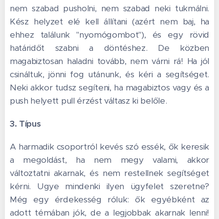
nem szabad pusholni, nem szabad neki tukmálni.
Kész helyzet elé kell állítani (azért nem baj, ha
ehhez találunk "nyomógombot"), és egy rövid
határidőt szabni a döntéshez. De közben
magabiztosan haladni tovább, nem várni rá! Ha jól
csináltuk, jönni fog utánunk, és kéri a segítséget.
Neki akkor tudsz segíteni, ha magabiztos vagy és a
push helyett pull érzést váltasz ki belőle.
3.
Típus
A harmadik csoportról kevés szó essék, ők keresik
a megoldást, ha nem megy valami, akkor
változtatni akarnak, és nem restellnek segítséget
kérni. Ugye mindenki ilyen ügyfelet szeretne?
Még egy érdekesség róluk: ők egyébként az
adott témában jók, de a legjobbak akarnak lenni!