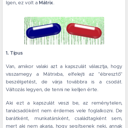
Igen, ez volt a
Mátrix
.
1. Típus
Van, amikor valaki azt a kapszulát választja, hogy
visszamegy a Mátrixba, elfelejti az "ébresztő"
beszélgetést, de várja továbbra is a csodát.
Változás legyen, de tenni ne kelljen érte.
Aki ezt a kapszulát veszi be, az reménytelen,
tanácsadóként nem érdemes vele foglalkozni. De
barátként, munkatársként, családtagként sem,
mert aki nem akarja, hogy segítsenek neki, annak