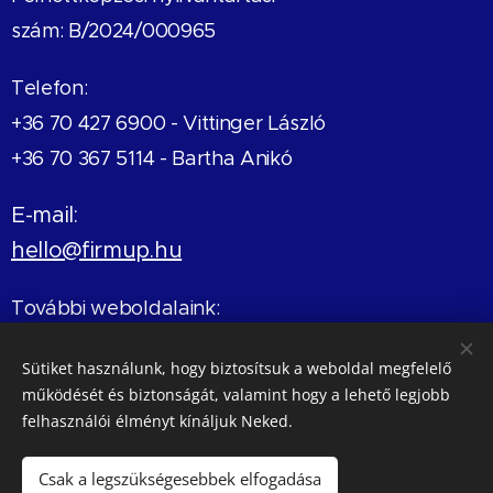
szám: B/2024/000965
Telefon:
+36 70 427 6900 -
Vittinger László
+36 70 367 5114 - Bartha Anikó
E-mail:
hello@firmup.hu
További weboldalaink:
Sales Dopping Club
- mastermindok, könyvek
Sütiket használunk, hogy biztosítsuk a weboldal megfelelő
Karmikus Kulcsok
- coaching és mentálhigiéné
működését és biztonságát, valamint hogy a lehető legjobb
felhasználói élményt kínáljuk Neked.
Értékelj minket a Google-on!
Csak a legszükségesebbek elfogadása