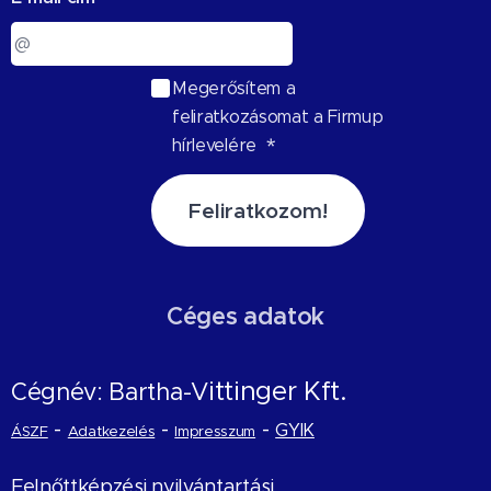
Megerősítem a
feliratkozásomat a Firmup
hírlevelére
Feliratkozom!
Céges adatok
ittinger Kft.
Cégnév: Bartha-V
-
-
-
GYIK
ÁSZF
Adatkezelés
Impresszum
Felnőttképzési nyilvántartási