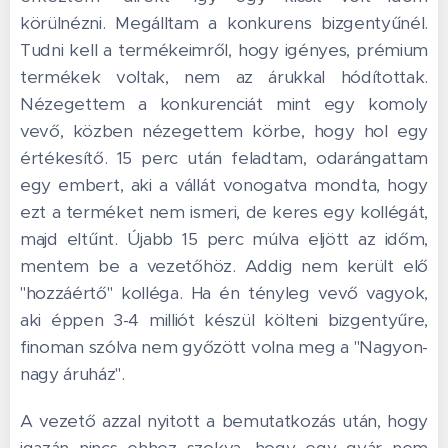
körülnézni. Megálltam a konkurens bizgentyűnél.
Tudni kell a termékeimről, hogy igényes, prémium
termékek voltak, nem az árukkal hódítottak.
Nézegettem a konkurenciát mint egy komoly
vevő, közben nézegettem körbe, hogy hol egy
értékesítő. 15 perc után feladtam, odarángattam
egy embert, aki a vállát vonogatva mondta, hogy
ezt a terméket nem ismeri, de keres egy kollégát,
majd eltűnt. Újabb 15 perc múlva eljött az időm,
mentem be a vezetőhöz. Addig nem került elő
"hozzáértő" kolléga. Ha én tényleg vevő vagyok,
aki éppen 3-4 milliót készül költeni bizgentyűre,
finoman szólva nem győzött volna meg a "Nagyon-
nagy áruház".
A vezető azzal nyitott a bemutatkozás után, hogy