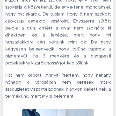
igazán nincs ehhez szokva, hogy egy gyár nem
szolgálja ki közvetlenül, de egye-fene, mondjam el,
hogy mit akarok. De tudjam, hogy ő nem szokott
csip-csup cégektől vásárolni. Egyszerre sütött
belőle a düh, amiért a gyár nem szolgálta ki
direktben, és a lenézés, mert hogy mi
huszadakkora cég voltunk mint ők. De nagy
kegyesen beleegyezik, hogy tőlünk vásárolja a
bizgentyűt, ha 3 megyére és a budapesti
projektekre kizárólagosságot kap tőlünk.
Hát nem kapott. Annyit ígértem, hogy néhány
hónapig a városában nem keresek másik
szaküzletet viszonteladónak. Nagyon kellett neki a
termékünk, mert így is belement.