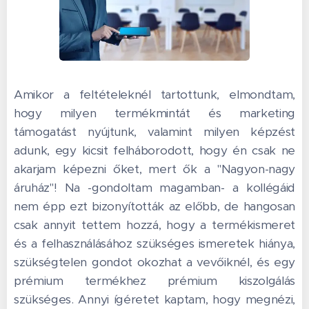
Amikor a feltételeknél tartottunk, elmondtam,
hogy milyen termékmintát és marketing
támogatást nyújtunk, valamint milyen képzést
adunk, egy kicsit felháborodott, hogy én csak ne
akarjam képezni őket, mert ők a "Nagyon-nagy
áruház"! Na -gondoltam magamban- a kollégáid
nem épp ezt bizonyították az előbb, de hangosan
csak annyit tettem hozzá, hogy a termékismeret
és a felhasználásához szükséges ismeretek hiánya,
szükségtelen gondot okozhat a vevőiknél, és egy
prémium termékhez prémium kiszolgálás
szükséges. Annyi ígéretet kaptam, hogy megnézi,