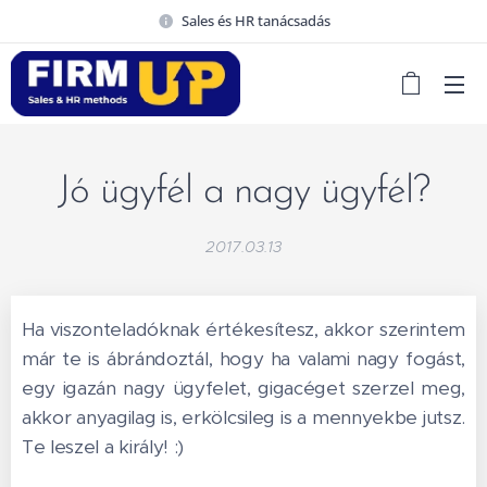
Sales és HR tanácsadás
Jó ügyfél a nagy ügyfél?
2017.03.13
Ha viszonteladóknak értékesítesz, akkor szerintem
már te is ábrándoztál, hogy ha valami nagy fogást,
egy igazán nagy ügyfelet, gigacéget szerzel meg
,
akkor anyagilag is, erkölcsileg is a mennyekbe jutsz.
Te leszel a király! :)