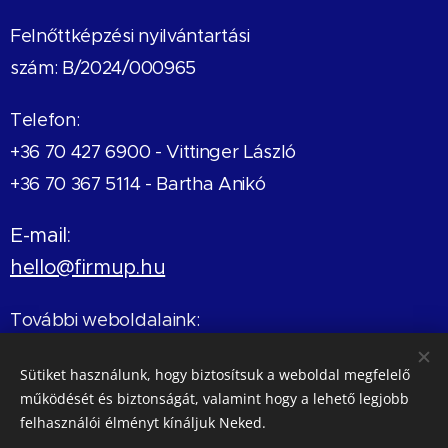
Felnőttképzési nyilvántartási
szám: B/2024/000965
Telefon:
+36 70 427 6900 -
Vittinger László
+36 70 367 5114 - Bartha Anikó
E-mail:
hello@firmup.hu
További weboldalaink:
Sales Dopping Club
- mastermindok, könyvek
Sütiket használunk, hogy biztosítsuk a weboldal megfelelő
Karmikus Kulcsok
- coaching és mentálhigiéné
működését és biztonságát, valamint hogy a lehető legjobb
felhasználói élményt kínáljuk Neked.
Értékelj minket a Google-on!