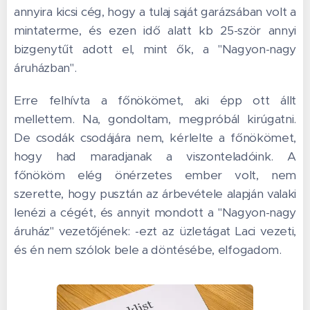
annyira kicsi cég, hogy a tulaj saját garázsában volt a
mintaterme, és ezen idő alatt kb 25-ször annyi
bizgenytűt adott el, mint ők, a "Nagyon-nagy
áruházban".
Erre felhívta a főnökömet, aki épp ott állt
mellettem. Na, gondoltam, megpróbál kirúgatni.
De csodák csodájára nem, kérlelte a főnökömet,
hogy had maradjanak a viszonteladóink. A
főnököm elég önérzetes ember volt, nem
szerette, hogy pusztán az árbevétele alapján valaki
lenézi a cégét, és annyit mondott a "Nagyon-nagy
áruház" vezetőjének: -ezt az üzletágat Laci vezeti,
és én nem szólok bele a döntésébe, elfogadom.