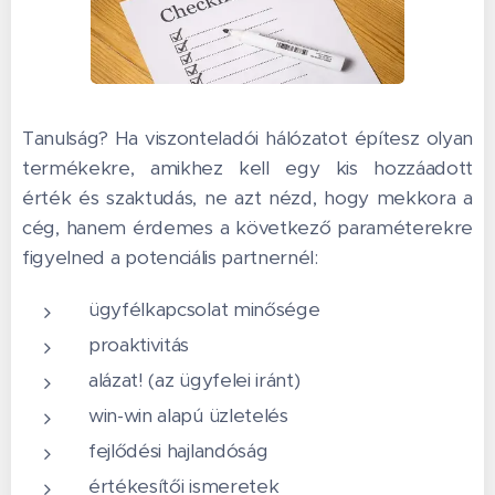
Tanulság? Ha viszonteladói hálózatot építesz olyan
termékekre, amikhez kell egy kis hozzáadott
érték és szaktudás, ne azt nézd, hogy mekkora a
cég, hanem érdemes a következő paraméterekre
figyelned a potenciális partnernél:
ügyfélkapcsolat minősége
proaktivitás
alázat! (az ügyfelei iránt)
win-win alapú üzletelés
fejlődési hajlandóság
értékesítői ismeretek