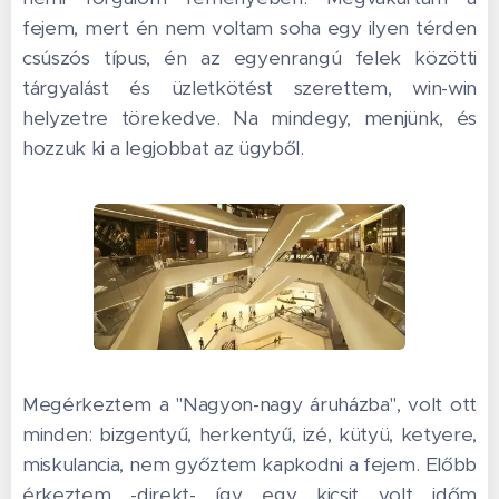
fejem, mert én nem voltam soha egy ilyen térden
csúszós típus, én az egyenrangú felek közötti
tárgyalást és üzletkötést szerettem, win-win
helyzetre törekedve. Na mindegy, menjünk, és
hozzuk ki a legjobbat az ügyből.
Megérkeztem a "Nagyon-nagy áruházba", volt ott
minden: bizgentyű, herkentyű, izé, kütyü, ketyere,
miskulancia, nem győztem kapkodni a fejem. Előbb
érkeztem -direkt- így egy kicsit volt időm