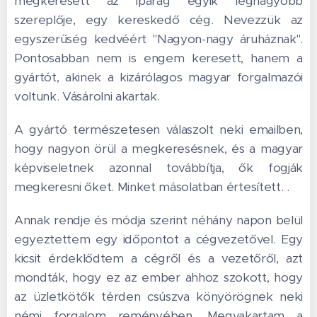
megkeresett az iparág egyik legnagyobb
szereplője, egy kereskedő cég. Nevezzük az
egyszerűség kedvéért "Nagyon-nagy áruháznak".
Pontosabban nem is engem keresett, hanem a
gyártót, akinek a kizárólagos magyar forgalmazói
voltunk. Vásárolni akartak.
A gyártó természetesen válaszolt neki emailben,
hogy nagyon örül a megkeresésnek, és a magyar
képviseletnek azonnal továbbítja, ők fogják
megkeresni őket. Minket másolatban értesített. .
Annak rendje és módja szerint néhány napon belül
egyeztettem egy időpontot a cégvezetővel. Egy
kicsit érdeklődtem a cégről és a vezetőről, azt
mondták, hogy ez az ember ahhoz szokott, hogy
az üzletkötők térden csúszva könyörögnek neki
némi forgalom reményében. Megvakartam a