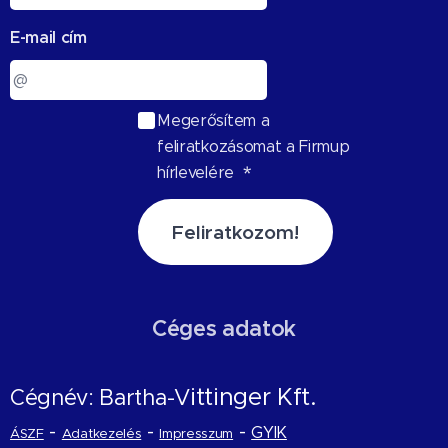
E-mail cím
Megerősítem a
feliratkozásomat a Firmup
hírlevelére
Feliratkozom!
Céges adatok
ittinger Kft.
Cégnév: Bartha-V
-
-
-
GYIK
ÁSZF
Adatkezelés
Impresszum