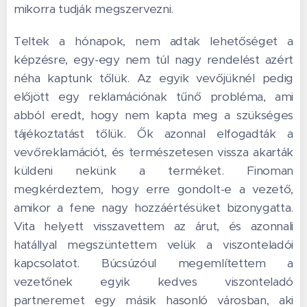
mikorra tudják megszervezni.
Teltek a hónapok, nem adtak lehetőséget a
képzésre, egy-egy nem túl nagy rendelést azért
néha kaptunk tőlük. Az egyik vevőjüknél pedig
előjött egy reklamációnak tűnő probléma, ami
abból eredt, hogy nem kapta meg a szükséges
tájékoztatást tőlük. Ők azonnal elfogadták a
vevőreklamációt, és természetesen vissza akarták
küldeni nekünk a terméket. Finoman
megkérdeztem, hogy erre gondolt-e a vezető,
amikor a fene nagy hozzáértésüket bizonygatta.
Vita helyett visszavettem az árut, és azonnali
hatállyal megszüntettem velük a viszonteladói
kapcsolatot. Búcsúzóul megemlítettem a
vezetőnek egyik kedves viszonteladó
partneremet egy másik hasonló városban, aki