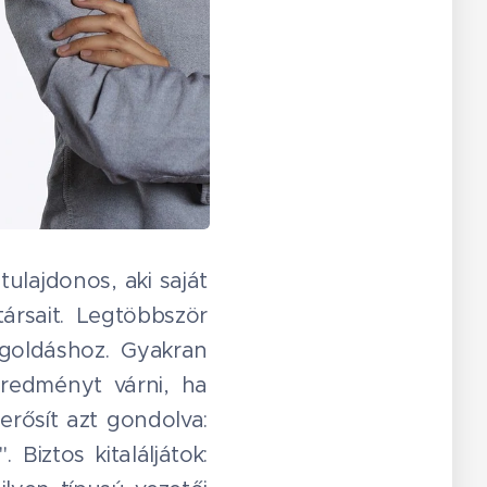
ulajdonos, aki saját
ársait. Legtöbbször
goldáshoz. Gyakran
redményt várni, ha
rősít azt gondolva:
Biztos kitaláljátok: