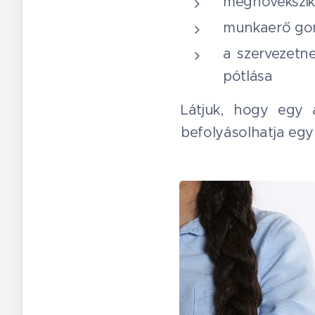
megnövekszik 
munkaerő gond
a szervezetn
pótlása
Látjuk, hogy egy 
befolyásolhatja egy