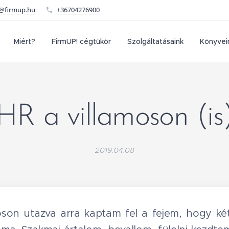
o@firmup.hu
+36704276900
Miért?
FirmUP! cégtükör
Szolgáltatásaink
Könyvei
HR a villamoson (is
2019.04.08
son utazva arra kaptam fel a fejem, hogy két