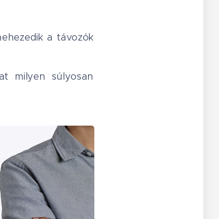
nehezedik a távozók
at milyen súlyosan