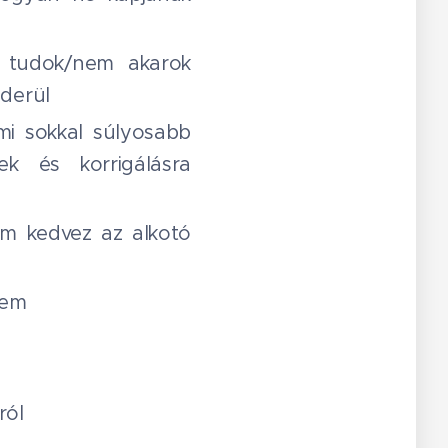
 tudok/nem akarok
iderül
ami sokkal súlyosabb
ek és korrigálásra
em kedvez az alkotó
sem
ról