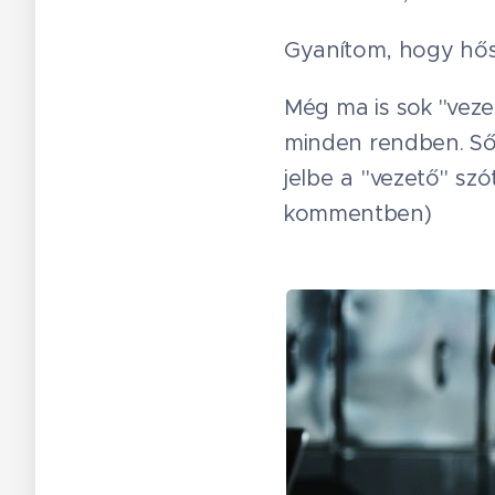
Gyanítom, hogy hős
Még ma is sok "veze
minden rendben. Sőt
jelbe a "vezető" szó
kommentben)