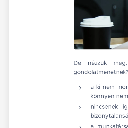
De nézzük meg, 
gondolatmenetnek
a ki nem mon
könnyen nem 
nincsenek i
bizonytalans
a munkatársa