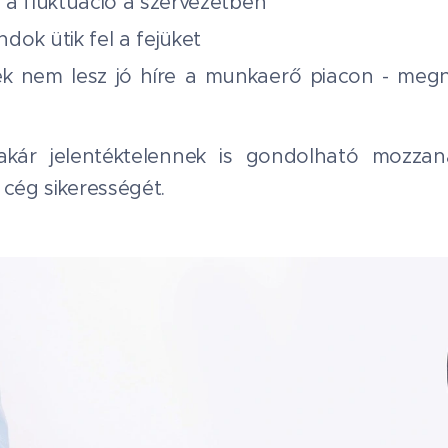
a fluktuáció a szervezetben
ok ütik fel a fejüket
ek nem lesz jó híre a munkaerő piacon - meg
akár jelentéktelennek is gondolható mozzan
 cég sikerességét.