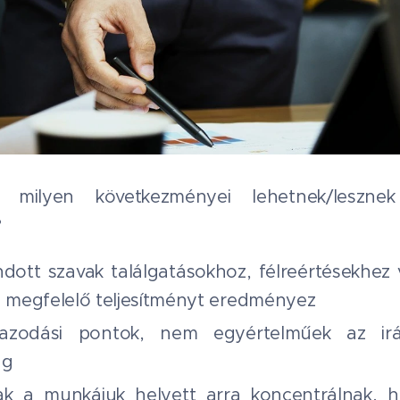
milyen következményei lehetnek/lesznek
?
dott szavak találgatásokhoz, félreértésekhez 
megfelelő teljesítményt eredményez
gazodási pontok, nem egyértelműek az irá
ág
k a munkájuk helyett arra koncentrálnak, 