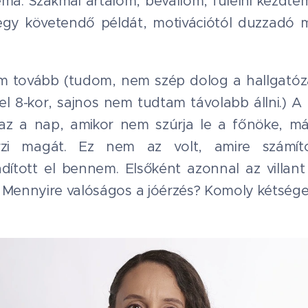
ma. Szakmai ártalom, bevallom, fülelni kezdtem
 egy követendő példát, motivációtól duzzadó
em tovább (tudom, nem szép dolog a hallgatóz
gel 8-kor, sajnos nem tudtam távolabb állni.)
: az a nap, amikor nem szúrja le a főnöke, m
zi magát. Ez nem az volt, amire számít
dított el bennem. Elsőként azonnal az villant
 Mennyire valóságos a jóérzés? Komoly kétségei