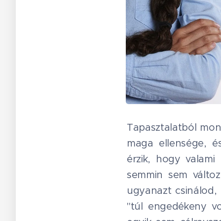
Tapasztalatból mond
maga ellensége, és
érzik, hogy valam
semmin sem változ
ugyanazt csinálod,
"túl engedékeny vol