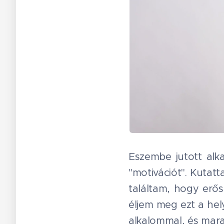
Eszembe jutott alk
"motivációt". Kutat
találtam, hogy erős
éljem meg ezt a hel
alkalommal, és mara