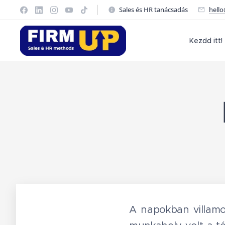
Sales és HR tanácsadás
hell
Kezdd itt!
A napokban villamo