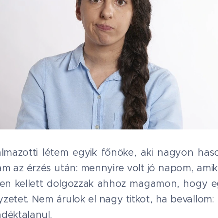
almazotti létem egyik főnöke, aki nagyon has
tam az érzés után: mennyire volt jó napom, amik
en kellett dolgozzak ahhoz magamon, hogy egy
yzetet. Nem árulok el nagy titkot, ha bevallom:
déktalanul.