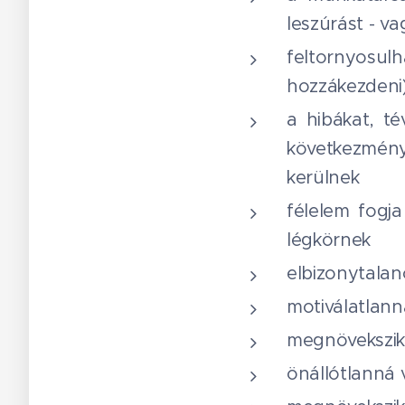
leszúrást - v
feltornyosu
hozzákezdeni)
a hibákat, té
következmén
kerülnek
félelem fogj
légkörnek
elbizonytala
motiválatlann
megnövekszik
önállótlanná 