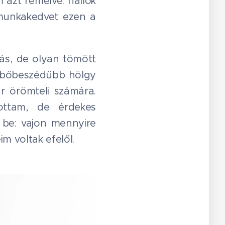
 azt remélve: hallok
 munkakedvet ezen a
ás, de olyan tömött
 A bőbeszédűbb hölgy
ár örömteli számára.
ottam, de érdekes
 be: vajon mennyire
m voltak efelől.