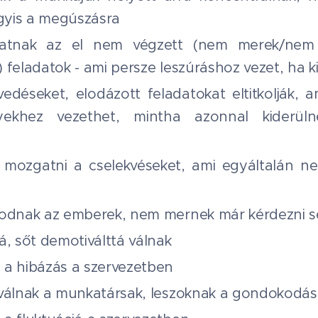
agyis a megúszásra
lhatnak az el nem végzett (nem merek/nem
 feladatok - ami persze leszúráshoz vezet, ha k
vedéseket, elodázott feladatokat eltitkolják, 
yekhez vezethet, mintha azonnal kiderüln
a mozgatni a cselekvéseket, ami egyáltalán n
nodnak az emberek, nem mernek már kérdezni 
á, sőt demotiválttá válnak
 a hibázás a szervezetben
válnak a munkatársak, leszoknak a gondokodás