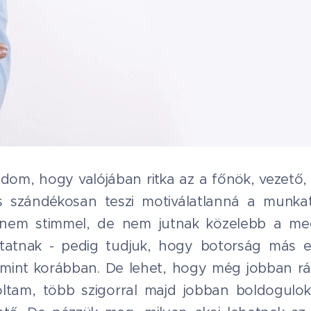
om, hogy valójában ritka az a főnök, vezető, t
 szándékosan teszi motiválatlanná a munkat
i nem stimmel, de nem jutnak közelebb a me
tatnak - pedig tudjuk, hogy botorság más e
 mint korábban. De lehet, hogy még jobban ráe
tam, több szigorral majd jobban boldogulok". 