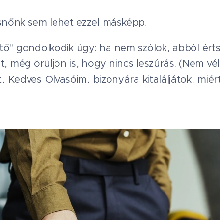
nőnk sem lehet ezzel másképp.
tő" gondolkodik úgy: ha nem szólok, abból érts
, még örüljön is, hogy nincs leszúrás. (Nem vél
t, Kedves Olvasóim, bizonyára kitaláljátok, miért