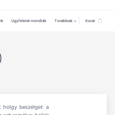
nk
Ügyfeleink mondták
Továbbiak
Kosár
)
 hölgy beszélget: a