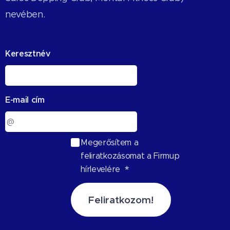
nevében.
Keresztnév
E-mail cím
Megerősítem a
feliratkozásomat a Firmup
hírlevelére
Feliratkozom!