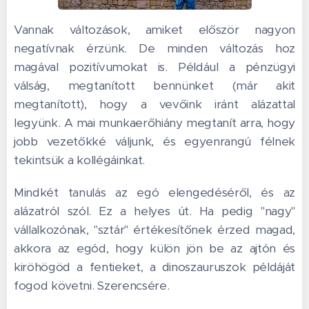
Vannak változások, amiket először nagyon
negatívnak érzünk. De minden változás hoz
magával pozitívumokat is. Például a pénzügyi
válság, megtanított bennünket (már akit
megtanított), hogy a vevőink iránt alázattal
legyünk. A mai munkaerőhiány megtanít arra, hogy
jobb vezetőkké váljunk, és egyenrangú félnek
tekintsük a kollégáinkat.
Mindkét tanulás az egó elengedéséről, és az
alázatról szól. Ez a helyes út. Ha pedig "nagy"
vállalkozónak, "sztár" értékesítőnek érzed magad,
akkora az egód, hogy külön jön be az ajtón és
kiröhögöd a fentieket, a dinoszauruszok példáját
fogod követni. Szerencsére.