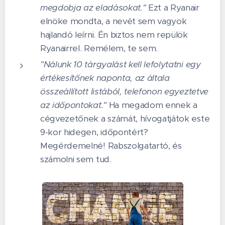
megdobja az eladásokat."
Ezt a Ryanair
elnöke mondta, a nevét sem vagyok
hajlandó leírni. Én biztos nem repülök
Ryanairrel. Remélem, te sem.
"Nálunk 10 tárgyalást kell lefolytatni egy
értékesítőnek naponta, az általa
összeállított listából, telefonon egyeztetve
az időpontokat."
Ha megadom ennek a
cégvezetőnek a számát, hívogatjátok este
9-kor hidegen, időpontért?
Megérdemelné! Rabszolgatartó, és
számolni sem tud.