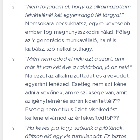
"Nem fogadom el, hogy az alkalmazottam
felvételénél két egyenrangú fél tárgyal."
Nemsokára becsukhatsz, egyre kevesebb
ember fog meghunyászkodni nálad. Főleg
az Y generációs munkavállaló, ha rá is
kiabálsz, szó nélkül otthagy.
"Miért nem adod el neki azt a szart, ami
már itt van két éve a raktárban, jó az neki."
Na ezzel az alkalmazottadat és a vevődet
egyaránt lenézed. Esetleg nem azt kéne
adni a vevőnek, amire szüksége van, amit
az igényfelmérés során kiderítettél???
Esetleg nem etikus üzleti viselkedést
kellene elvárnod az értékesítődtől???
"Ha kevés pia fogy, szólunk a pilótának,
állítson elő egy kis turbulenciát. Ez biztos