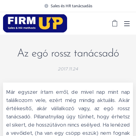
Sales és HR tanácsadás
Az egó rossz tanácsadó
2017.11.24
Már egyszer írtam erről, de mivel nap mint nap
találkozom vele, ezért még mindig aktuális. Akár
értékesítő, akár vállalkozó vagy, az egó rossz
tanácsadó. Pillanatnyilag úgy tűnhet, hogy érhetsz
el sikert, de hosszútávon nincs esélyed. Ha lenézed
a vevőidet, (ha van egy csöpp eszük) nem fognak