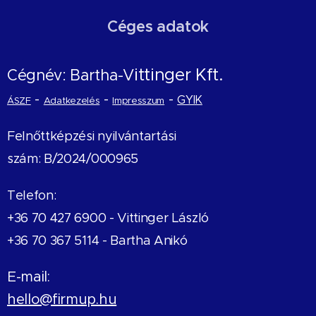
Céges adatok
ittinger Kft.
Cégnév: Bartha-V
-
-
-
GYIK
ÁSZF
Adatkezelés
Impresszum
Felnőttképzési nyilvántartási
szám: B/2024/000965
Telefon:
+36 70 427 6900 -
Vittinger László
+36 70 367 5114 - Bartha Anikó
E-mail:
hello@firmup.hu