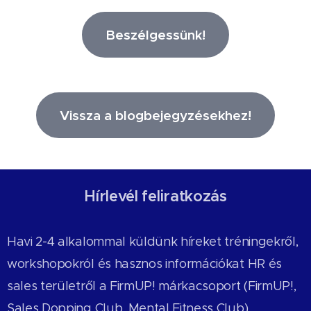
Beszélgessünk!
Vissza a blogbejegyzésekhez!
Hírlevél feliratkozás
Havi 2-4 alkalommal küldünk híreket tréningekről,
workshopokról és hasznos információkat HR és
sales területről a FirmUP! márkacsoport (FirmUP!,
Sales Dopping Club, Mental Fitness Club)