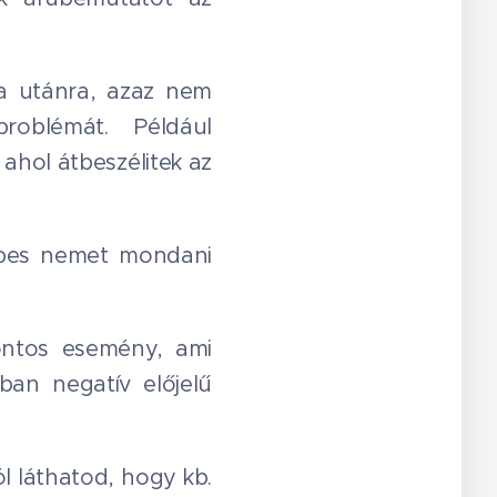
sa utánra, azaz nem
oblémát. Például
ahol átbeszélitek az
épes nemet mondani
ontos esemény, ami
ban negatív előjelű
ól láthatod, hogy kb.