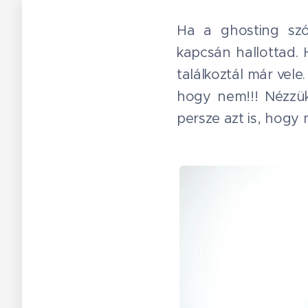
Ha a ghosting szó
kapcsán hallottad. H
találkoztál már vel
hogy nem!!! Nézzük
persze azt is, hogy 