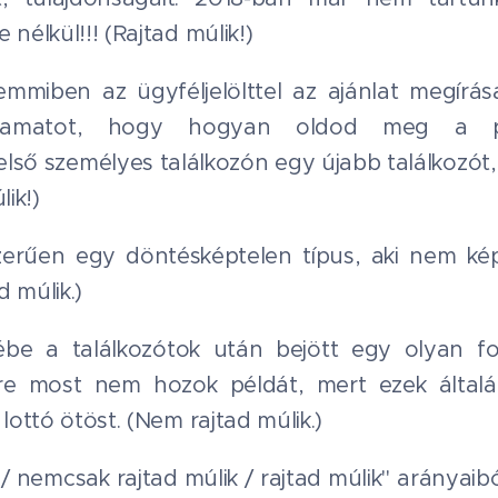
nélkül!!! (Rajtad múlik!)
mmiben az ügyféljelölttel az ajánlat megírá
lyamatot, hogy hogyan oldod meg a pr
lső személyes találkozón egy újabb találkozót, 
lik!)
zerűen egy döntésképtelen típus, aki nem k
 múlik.)
ébe a találkozótok után bejött egy olyan f
Erre most nem hozok példát, mert ezek általá
lottó ötöst. (Nem rajtad múlik.)
/ nemcsak rajtad múlik / rajtad múlik" arányaib