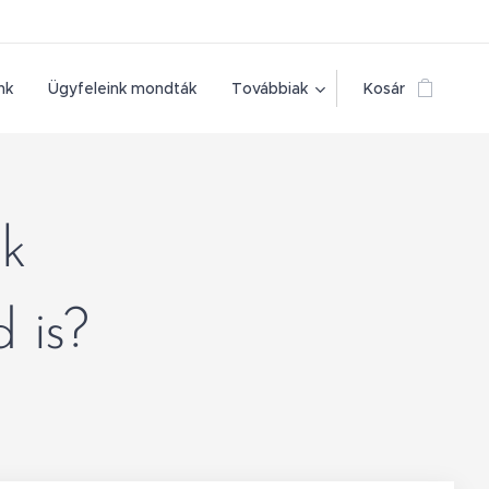
nk
Ügyfeleink mondták
Továbbiak
Kosár
ak
d
is?