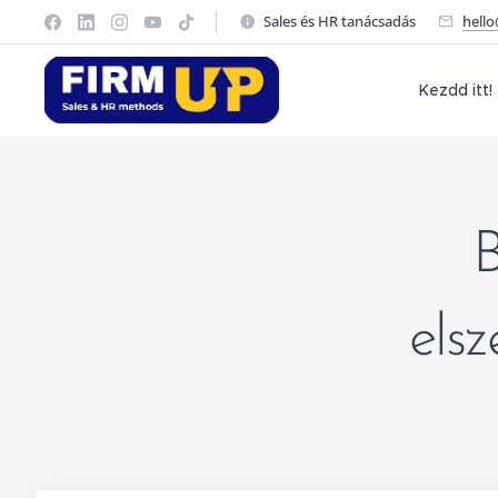
Sales és HR tanácsadás
hell
Kezdd itt!
B
els