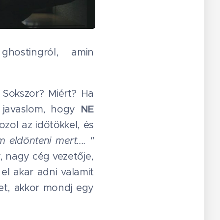
ostingról, amin
 Sokszor? Miért? Ha
t javaslom, hogy
NE
zol az időtökkel, és
eldönteni mert.... "
y, nagy cég vezetője,
el akar adni valamit
det, akkor mondj egy