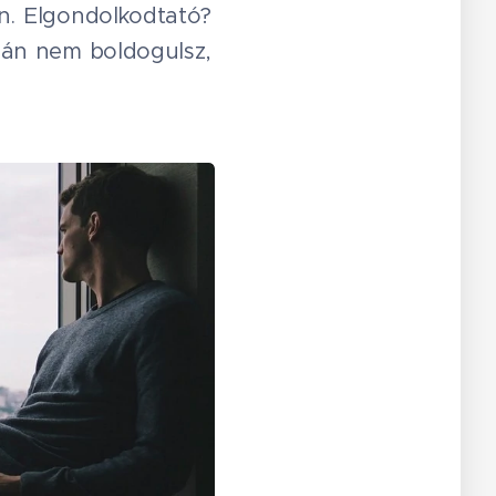
án. Elgondolkodtató?
pján nem boldogulsz,