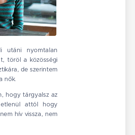
i utáni nyomtalan
t, töröl a közösségi
ztikára, de szerintem
a nők.
n, hogy tárgyalsz az
getlenül attól hogy
, nem hív vissza, nem