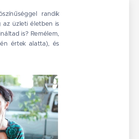
színűséggel randik
 az üzleti életben is
ináltad is? Remélem,
n értek alatta), és