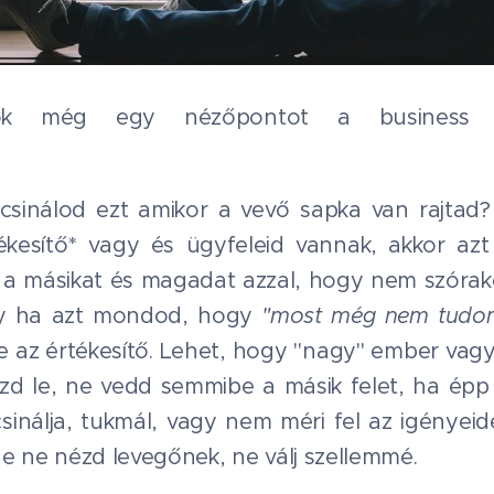
tok még egy nézőpontot a business gh
csinálod ezt amikor a vevő sapka van rajtad?
tékesítő* vagy és ügyfeleid vannak, akkor az
g a másikat és magadat azzal, hogy nem szórako
gy ha azt mondod, hogy
"most még nem tudom 
ye az értékesítő. Lehet, hogy "nagy" ember vag
d le, ne vedd semmibe a másik felet, ha épp 
sinálja, tukmál, vagy nem méri fel az igényei
e ne nézd levegőnek, ne válj szellemmé.