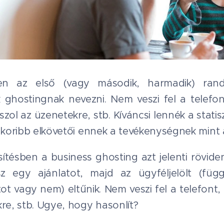
en az első (vagy második, harmadik) rand
k ghostingnak nevezni. Nem veszi fel a telefon
szol az üzenetekre, stb. Kíváncsi lennék a statis
yakoribb elkövetői ennek a tevékenységnek mint 
ítésben a business ghosting azt jelenti rövide
tesz egy ajánlatot, majd az ügyféljelölt (füg
ot vagy nem) eltűnik. Nem veszi fel a telefont
re, stb. Ugye, hogy hasonlít?