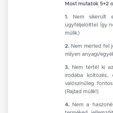
Most mutatok 5+2 ok
1.
Nem sikerült e
ügyféljelölttel. Így
múlik.)
2.
Nem mérted fel jó
milyen anyagi/egyéb 
3.
Nem tértél ki az
irodába költözés,
valószínűleg fontos
(Rajtad múlik!)
4.
Nem a haszonérv
terméked jellemző