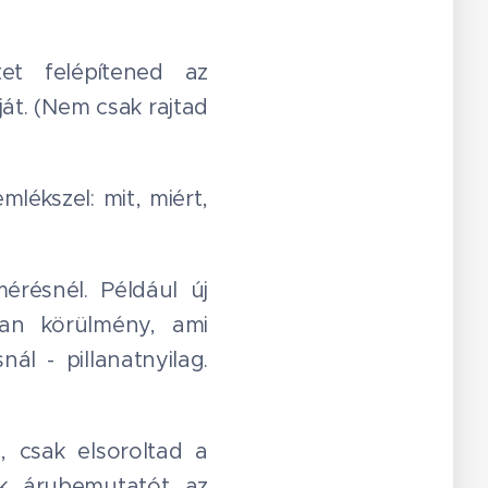
tet felépítened az
ját. (Nem csak rajtad
lékszel: mit, miért,
érésnél. Például új
yan körülmény, ami
ál - pillanatnyilag.
csak elsoroltad a
nk árubemutatót az