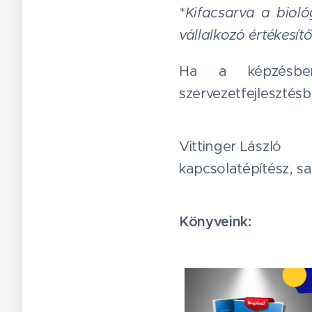
*
Kifacsarva a bioló
vállalkozó értékesítő
Ha a képzésben
szervezetfejlesztés
Vittinger László
kapcsolatépítész, s
Könyveink: