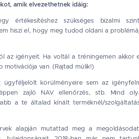
ot, amik elvezethetnek idáig:
gy értékesítéshez szükséges bizalmi szin
 nem hiszi el, hogy meg tudod oldani a problémá
l az igényeit. Ha voltál a tréningemen akkor em
motivációja van. (Rajtad múlik!)
 ügyféljelölt körülményeire sem az igényfelm
 éppen zajló NAV ellenőrzés, stb. Mind ol
abb a te általad kínált terméknél/szolgáltatásn
ek alapján mutattad meg a megoldásodat, 
it, tulajdonságait. 2018-ban már nem tartu