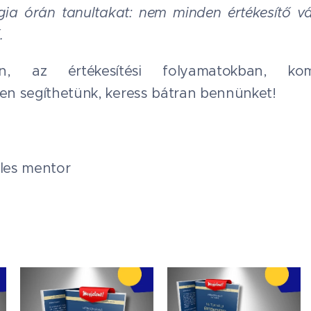
gia órán tanultakat: nem minden értékesítő v
.
, az értékesítési folyamatokban, kom
ben segíthetünk, keress bátran bennünket!
ales mentor