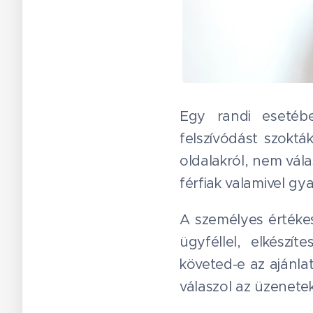
Egy randi esetéb
felszívódást szoktá
oldalakról, nem vála
férfiak valamivel g
A személyes értékes
ügyféllel, elkészí
követed-e az ajánlat
válaszol az üzenetek