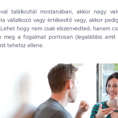
val találkoztál mostanában, akkor nagy való
a vállalkozó vagy értékesítő vagy, akkor pedig
e. Lehet hogy nem csak elszenvedted, hanem cs
 meg a fogalmat pontosan (legalábbis amit é
mit tehetsz ellene.