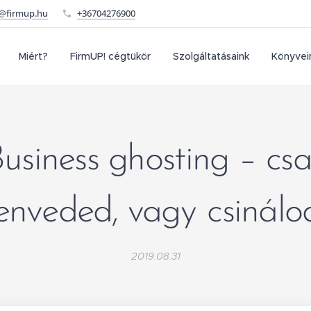
o@firmup.hu
+36704276900
Miért?
FirmUP! cégtükör
Szolgáltatásaink
Könyvei
usiness ghosting – cs
zenveded, vagy
csinálo
2019.08.31