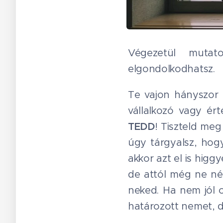
Végezetül muta
elgondolkodhatsz.
Te vajon hányszor 
vállalkozó vagy ér
TEDD
! Tiszteld me
úgy tárgyalsz, ho
akkor azt el is higg
de attól még ne néz
neked. Ha nem jól c
határozott nemet, d