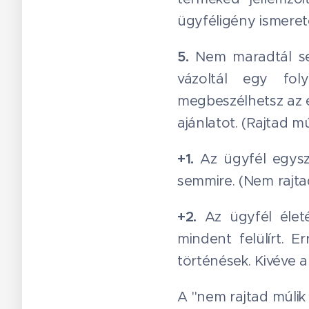
ügyféligény ismerete 
5.
Nem maradtál se
vázoltál egy fo
megbeszélhetsz az e
ajánlatot. (Rajtad mú
+1.
Az ügyfél egys
semmire. (Nem rajtad
+2.
Az ügyfél élet
mindent felülírt. 
történések. Kivéve a 
A "nem rajtad múlik 