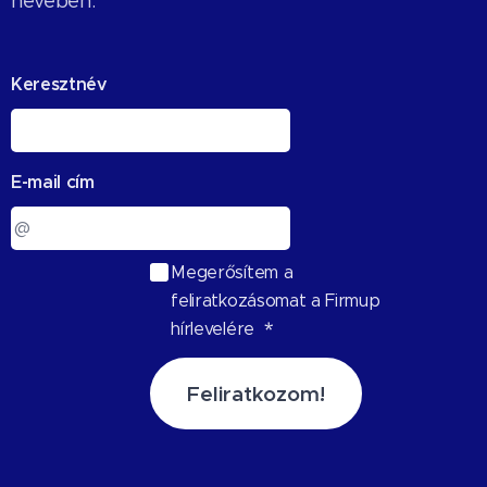
nevében.
Keresztnév
E-mail cím
Megerősítem a
feliratkozásomat a Firmup
hírlevelére
Feliratkozom!