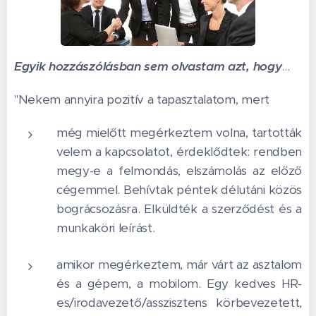
Egyik hozzászólásban sem olvastam azt, hogy
...
"Nekem annyira pozitív a tapasztalatom, mert
még mielőtt megérkeztem volna, tartották
velem a kapcsolatot, érdeklődtek: rendben
megy-e a felmondás, elszámolás az előző
cégemmel. Behívtak péntek délutáni közös
bográcsozásra. Elküldték a szerződést és a
munkaköri leírást.
amikor megérkeztem, már várt az asztalom
és a gépem, a mobilom. Egy kedves HR-
es/irodavezető/asszisztens körbevezetett,