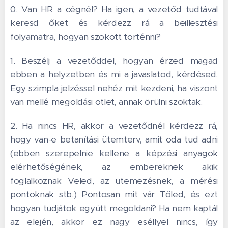
0. Van HR a cégnél? Ha igen, a vezetőd tudtával
keresd őket és kérdezz rá a beillesztési
folyamatra, hogyan szokott történni?
1. Beszélj a vezetőddel, hogyan érzed magad
ebben a helyzetben és mi a javaslatod, kérdésed.
Egy szimpla jelzéssel nehéz mit kezdeni, ha viszont
van mellé megoldási ötlet, annak örülni szoktak.
2. Ha nincs HR, akkor a vezetődnél kérdezz rá,
hogy van-e betanítási ütemterv, amit oda tud adni
(ebben szerepelnie kellene a képzési anyagok
elérhetőségének, az embereknek akik
foglalkoznak Veled, az ütemezésnek, a mérési
pontoknak stb.) Pontosan mit vár Tőled, és ezt
hogyan tudjátok együtt megoldani? Ha nem kaptál
az elején, akkor ez nagy eséllyel nincs, így