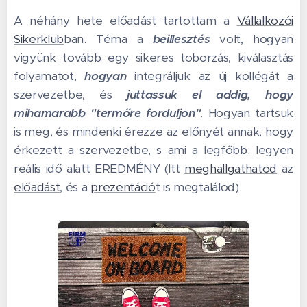
A néhány hete előadást tartottam a
Vállalkozói
Sikerklub
ban. Téma a
beillesztés
volt, hogyan
vigyünk tovább egy sikeres toborzás, kiválasztás
folyamatot,
hogyan
integráljuk az új kollégát a
szervezetbe, és
juttassuk el addig, hogy
mihamarabb "termőre forduljon"
. Hogyan tartsuk
is meg, és mindenki érezze az előnyét annak, hogy
érkezett a szervezetbe, s ami a legfőbb: legyen
reális idő alatt EREDMÉNY (Itt
meghallgathatod
az
előadást
, és a
prezentáció
t is megtalálod).