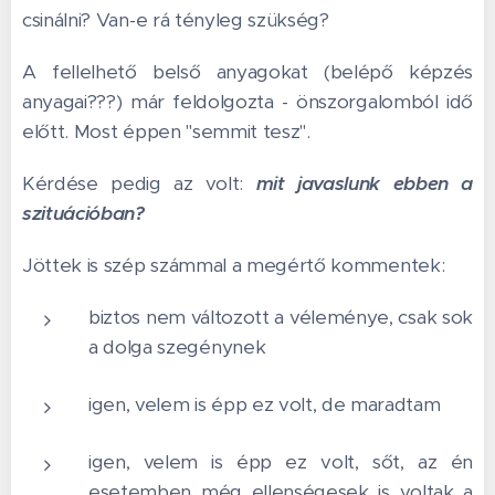
csinálni? Van-e rá tényleg szükség?
A fellelhető belső anyagokat (belépő képzés
anyagai???) már feldolgozta - önszorgalomból idő
előtt. Most éppen "semmit tesz".
Kérdése pedig az volt:
mit javaslunk ebben a
szituációban?
Jöttek is szép számmal a megértő kommentek:
biztos nem változott a véleménye, csak sok
a dolga szegénynek
igen, velem is épp ez volt, de maradtam
igen, velem is épp ez volt, sőt, az én
esetemben még ellenségesek is voltak a