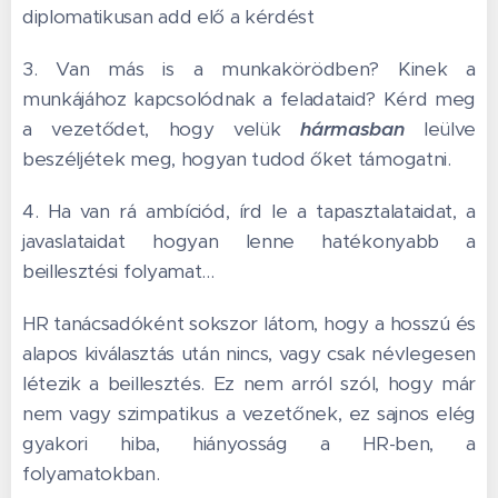
diplomatikusan add elő a kérdést😉
3. Van más is a munkakörödben? Kinek a
munkájához kapcsolódnak a feladataid? Kérd meg
a vezetődet, hogy velük
hármasban
leülve
beszéljétek meg, hogyan tudod őket támogatni.
4. Ha van rá ambíciód, írd le a tapasztalataidat, a
javaslataidat hogyan lenne hatékonyabb a
beillesztési folyamat...
HR tanácsadóként sokszor látom, hogy a hosszú és
alapos kiválasztás után nincs, vagy csak névlegesen
létezik a beillesztés. Ez nem arról szól, hogy már
nem vagy szimpatikus a vezetőnek, ez sajnos elég
gyakori hiba, hiányosság a HR-ben, a
folyamatokban.