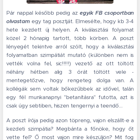
Pár nappal később pedig az
egyik FB csoportban
olvastam
egy tag posztját. Elmesélte, hogy kb 3-4
hete kezdett új helyen. A kiválasztási folyamat
közel 2 hónapig tartott, több körben. A poszt
lényegét tekintve arról szólt, hogy a kiválasztási
folyamatban szimpátiát mutató (különben nem is
vették volna fel, sic!!!!!) vezető az ott töltött
néhány hétben alig 3 órát töltött vele -
mentegetőzve, hogy rengeteg dolga van. A
kollégák sem voltak bőkezűbbek az idővel, talán
egy fél munkanapnyi "betanításra" futotta, azt is
csak úgy sebtiben, hiszen tengernyi a teendő…
A poszt írója pedig azon töpreng, vajon elszállt-e a
kezdeti szimpátia? Megbánta a főnöke, hogy őt
vette fel? Ő most vajon mire készüljön? Mit fog