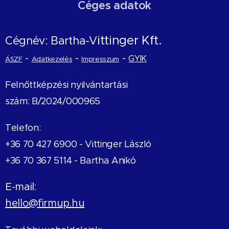
Céges adatok
ittinger Kft.
Cégnév: Bartha-V
-
-
-
GYIK
ÁSZF
Adatkezelés
Impresszum
Felnőttképzési nyilvántartási
szám: B/2024/000965
Telefon:
+36 70 427 6900 -
Vittinger László
+36 70 367 5114 - Bartha Anikó
E-mail:
hello@firmup.hu