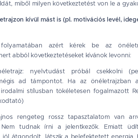
át, miből milyen következtetést von le a gyako
etrajzon kívül mást is (pl. motivációs levél, ide
olyamatában azért kérek be az önéletr
rt abból következtetéseket kívánok levonni:
életrajz: nyelvtudást próbál csekkolni (
e mégis ad támpontot. Ha az önéletrajzban 
irodalmi stílusban tökéletesen fogalmazott Re
kodtató)
sajnos rengeteg rossz tapasztalatom van arr
. Nem tudnak írni a jelentkezők. Emiatt üdí
a jól átgondolt, látszik a belefektetett energia