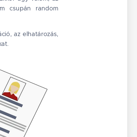
 nem csupán random
ció, az elhatározás,
at.