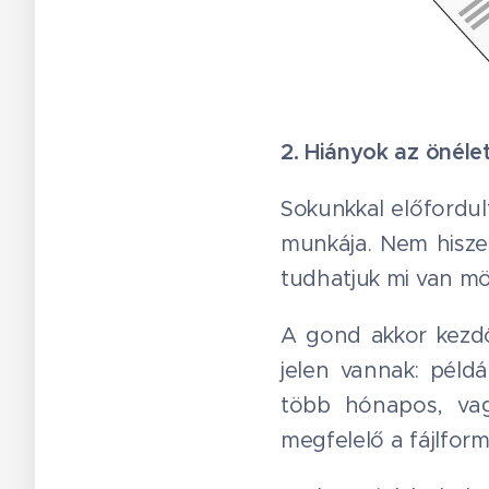
2. Hiányok az önéle
Sokunkkal előfordul
munkája. Nem hisze
tudhatjuk mi van mö
A gond akkor kezdő
jelen vannak: pél
több hónapos, vag
megfelelő a fájlfor