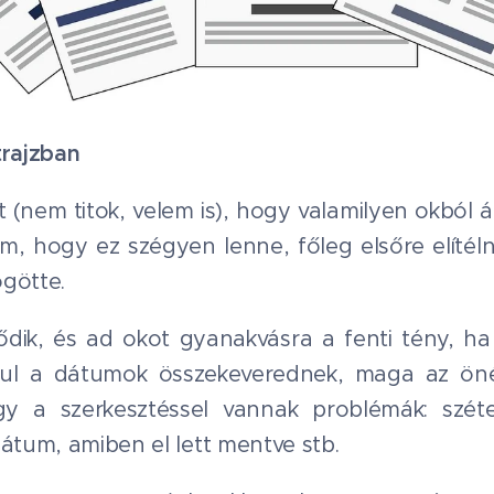
trajzban
t (nem titok, velem is), hogy valamilyen okból 
m, hogy ez szégyen lenne, főleg elsőre elítél
götte.
dik, és ad okot gyanakvásra a fenti tény, ha 
dául a dátumok összekeverednek, maga az öné
y a szerkesztéssel vannak problémák: szét
mátum, amiben el lett mentve stb.