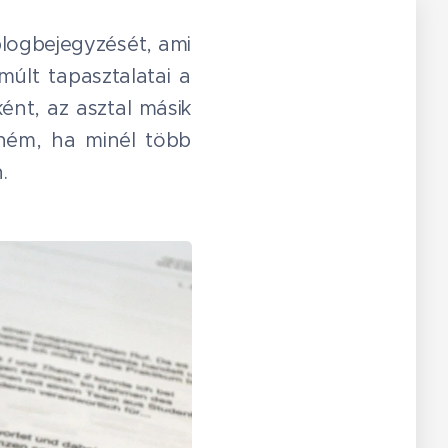
 blogbejegyzését, ami
múlt tapasztalatai a
ént, az asztal másik
tném, ha minél több
.