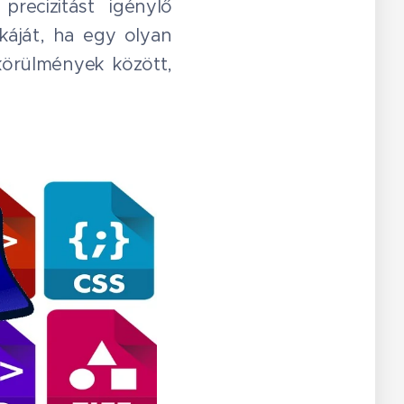
recizitást igénylő
káját, ha egy olyan
körülmények között,