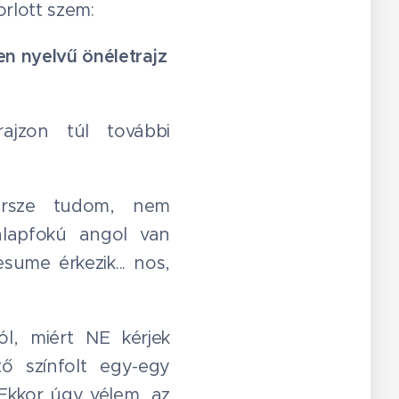
rlott szem:
gen nyelvű önéletrajz
ajzon túl további
persze tudom, nem
alapfokú angol van
sume érkezik... nos,
ól, miért NE kérjek
tő színfolt egy-egy
. Ekkor úgy vélem, az