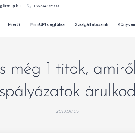
o@firmup.hu
+36704276900
Miért?
FirmUP! cégtükör
Szolgáltatásaink
Könyvei
s még 1 titok, amirő
áspályázatok árulko
2019.08.09