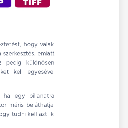
ztetést, hogy valaki
a szerkesztés, emiatt
 Az pedig különösen
eket kell egyesével
 ha egy pillanatra
or máris beláthatja:
y tudni kell azt, ki