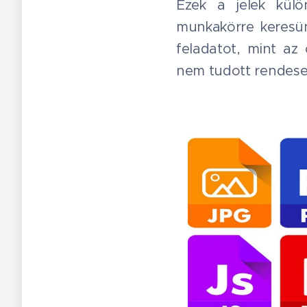
Ezek a jelek külö
munkakörre keresün
feladatot, mint az
nem tudott rendesen