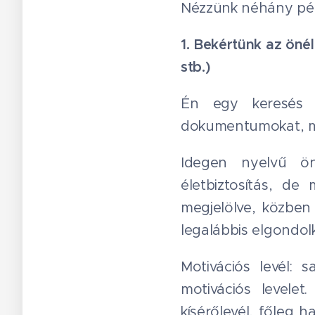
Nézzünk néhány péld
1. Bekértünk az önél
stb.)
Én egy keresés f
dokumentumokat, me
Idegen nyelvű ön
életbiztosítás, d
megjelölve, közben 
legalábbis elgondol
Motivációs levél: 
motivációs levelet
kísérőlevél, főleg h