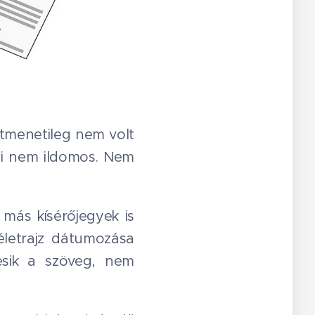
átmenetileg nem volt
ni nem ildomos. Nem
más kísérőjegyek is
letrajz dátumozása
esik a szöveg, nem