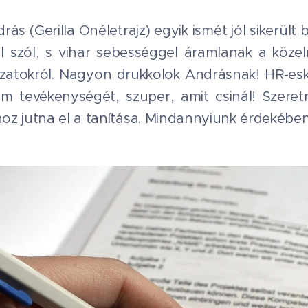
s (Gerilla Önéletrajz) egyik ismét jól sikerült
ől szól, s vihar sebességgel áramlanak a közel
zatokról. Nagyon drukkolok Andrásnak! HR-esk
em tevékenységét, szuper, amit csinál! Szere
z jutna el a tanítása. Mindannyiunk érdekében