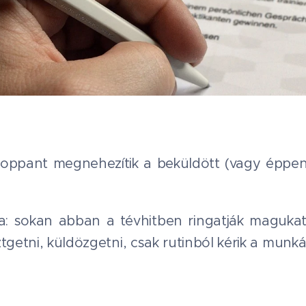
 roppant megnehezítik a beküldött (vagy éppen
a: sokan abban a tévhitben ringatják magukat:
tgetni, küldözgetni, csak rutinból kérik a munká