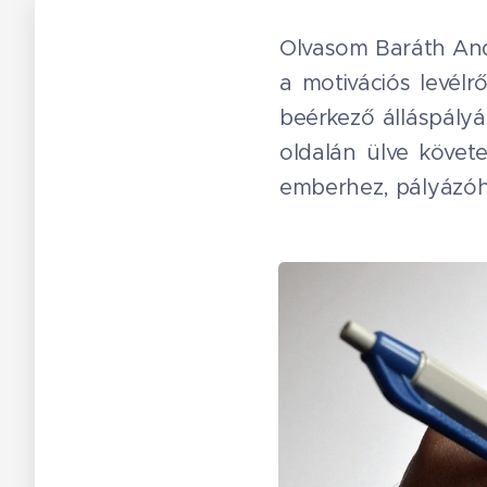
Olvasom Baráth Andrá
a motivációs levélr
beérkező álláspályá
oldalán ülve követ
emberhez, pályázóho