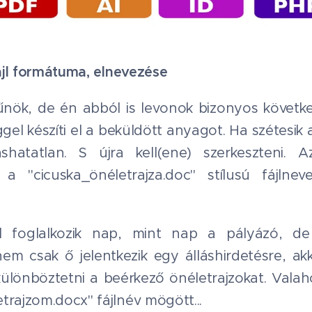
fájl formátuma, elnevezése
nök, de én abból is levonok bizonyos követke
el készíti el a beküldött anyagot. Ha szétesik 
ashatatlan. S újra kell(ene) szerkeszteni.
a "cicuska_önéletrajza.doc" stílusú fájlnev
foglalkozik nap, mint nap a pályázó, de
m csak ő jelentkezik egy álláshirdetésre, akk
ülönböztetni a beérkező önéletrajzokat. Valahog
trajzom.docx" fájlnév mögött...