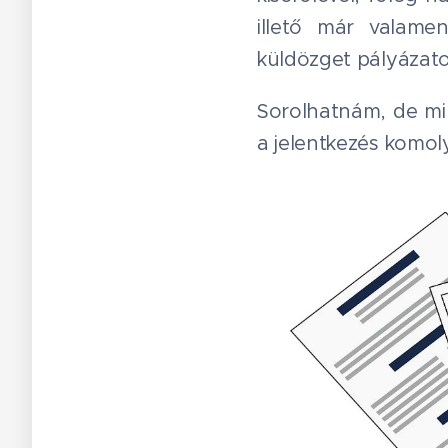
illető már valame
küldözget pályázato
Sorolhatnám, de min
a jelentkezés komol