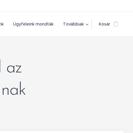
nk
Ügyfeleink mondták
Továbbiak
Kosár
l az
dnak