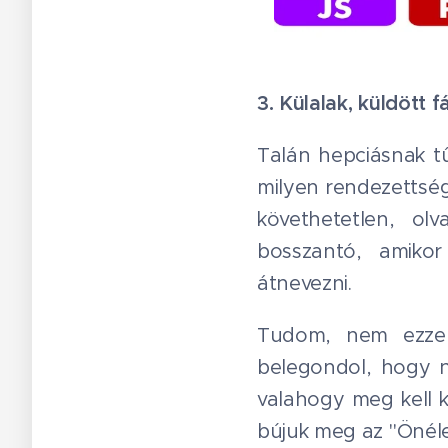
3. Külalak, küldött 
Talán hepciásnak tű
milyen rendezettségg
követhetetlen, olv
bosszantó, amikor 
átnevezni.
Tudom, nem ezzel 
belegondol, hogy ne
valahogy meg kell k
bújuk meg az "Önéle