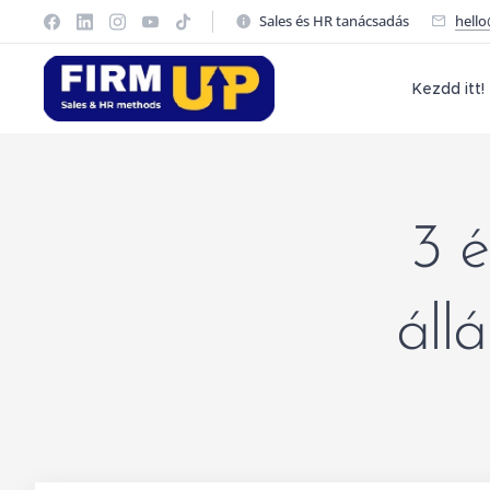
Sales és HR tanácsadás
hell
Kezdd itt!
3 é
áll