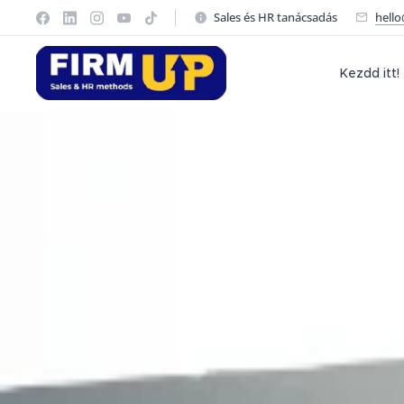
Sales és HR tanácsadás
hell
Kezdd itt!