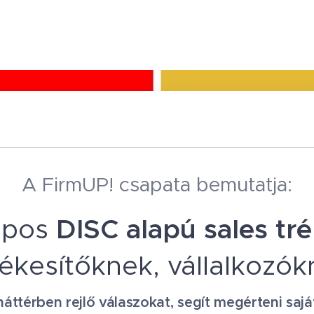
A FirmUP! csapata bemutatja:
apos
DISC alapú sales tr
tékesítőknek, vállalkozók
áttérben rejlő válaszokat, segít megérteni sa