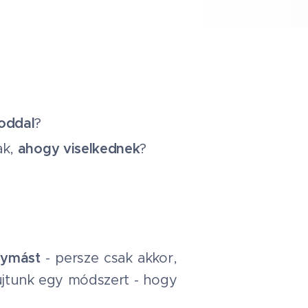
oddal
?
ak,
ahogy viselkednek
?
gymást
- persze csak akkor,
újtunk egy módszert - hogy