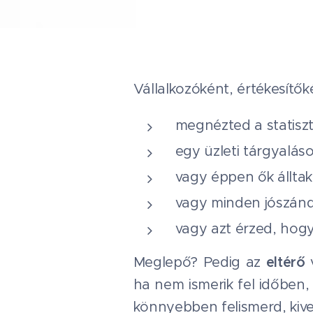
Vállalkozóként, értékesítők
megnézted a statiszt
egy üzleti tárgyalás
vagy éppen ők álltak
vagy minden jószán
vagy azt érzed, hog
Meglepő? Pedig az
eltérő
v
ha nem ismerik fel időben
könnyebben felismerd, kivel