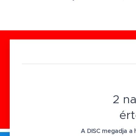
2 n
ér
A DISC megadja a h