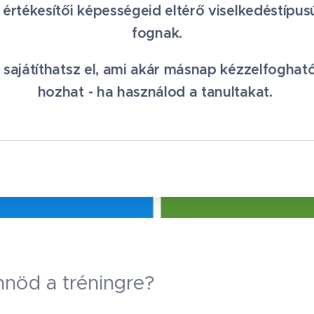
z értékesítői képességeid eltérő viselkedéstípu
fognak.
t sajátíthatsz el, ami akár másnap kézzelfoghat
hozhat - ha használod a tanultakat.
nnöd a tréningre?