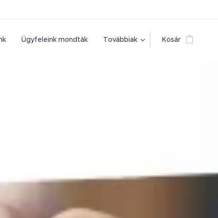
nk
Ügyfeleink mondták
Továbbiak
Kosár