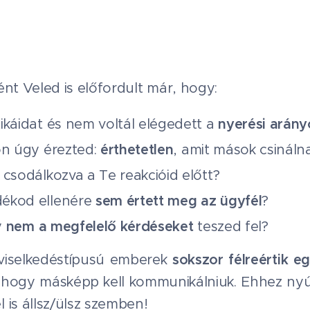
ént Veled is előfordult már, hogy:
ikáidat és nem voltál elégedett a
nyerési arány
on úgy érezted:
érthetetlen
, amit mások csináln
 csodálkozva a Te reakcióid előtt?
dékod ellenére
sem értett meg az ügyfél
?
y
nem a megfelelő kérdéseket
teszed fel?
iselkedéstípusú emberek
sokszor félreértik e
, hogy másképp kell kommunikálniuk. Ehhez ny
 is állsz/ülsz szemben!