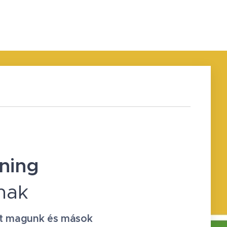
éning
nak
ját magunk és mások