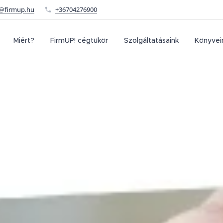
o@firmup.hu
+36704276900
Miért?
FirmUP! cégtükör
Szolgáltatásaink
Könyvei