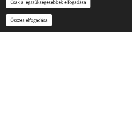
Csak a legszükségesebbek elfogadása
Feliratkozom!
Összes elfogadása
Céges adatok
ittinger Kft.
Cégnév: Bartha-V
-
-
-
GYIK
ÁSZF
Adatkezelés
Impresszum
Felnőttképzési nyilvántartási
szám: B/2024/000965
Telefon:
+36 70 427 6900 -
Vittinger László
+36 70 367 5114 - Bartha Anikó