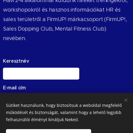
Havi 2-4 alkalommal küldünk híreket tréningekről,
workshopokról és hasznos információkat HR és
sales területről a FirmUP! márkacsoport (FirmUP!,
Sales Dopping Club, Mental Fitness Club)
nevében.
Keresztnév
E-mail cím
Sütiket használunk, hogy biztosítsuk a weboldal megfelelő
működését és biztonságát, valamint hogy a lehető legjobb
Megerősítem a
felhasználói élményt kínáljuk Neked.
feliratkozásomat a Firmup
hírlevelére